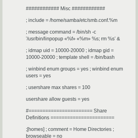
############ Misc ############
; include = /home/samba/etc/smb.conf.%m
; message command = /bin/sh -c
'/usr/bin/linpopup «%f» «%m» %s; rm %s' &
; idmap uid = 10000-20000 ; idmap gid =
10000-20000 ; template shell = /bin/bash
; winbind enum groups = yes ; winbind enum
users = yes
; usershare max shares = 100
usershare allow guests = yes
#======================= Share
Definitions =======================
;[homes] ; comment = Home Directories ;
browseable = no