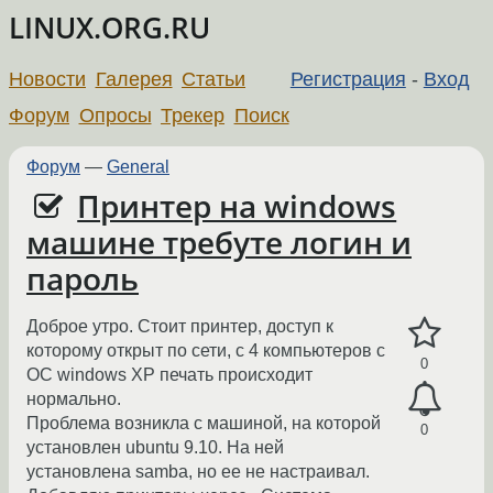
LINUX.ORG.RU
Новости
Галерея
Статьи
Регистрация
-
Вход
Форум
Опросы
Трекер
Поиск
Форум
—
General
Принтер на windows
машине требуте логин и
пароль
Доброе утро. Стоит принтер, доступ к
которому открыт по сети, с 4 компьютеров с
0
ОС windows XP печать происходит
нормально.
Проблема возникла с машиной, на которой
0
установлен ubuntu 9.10. На ней
установлена samba, но ее не настраивал.