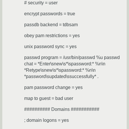
# security = user
encrypt passwords = true
passdb backend = tdbsam
obey pam restrictions = yes
unix password sync = yes
passwd program = /usr/bin/passwd %u passwd
chat = *Enter\snew\s*\spassword:* %n\n
*Retype\snew\s*\spassword:* %n\n
*password\supdated\ssuccessfully* .
pam password change = yes
map to guest = bad user
########## Domains ###########
; domain logons = yes