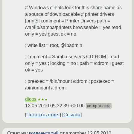
# Windows clients look for this share name as
a source of downloadable # printer drivers
[print$] comment = Printer Drivers path =
/var/lib/samba/printers browseable = yes read
only = yes guest ok = no
; write list = root, @lpadmin
; comment = Samba server's CD-ROM ; read
only = yes ; locking = no ; path = /cdrom ; guest
ok = yes
; preexec = /bin/mount /cdrom ; postexec =
/bin/umount /cdrom
dicos
★★★
12.05.2010 05:32:39 +00:00
автор топика
Показать ответ
Ссылка
Ответ на:
комментарий
от amorpher
12.05.2010