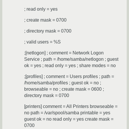
; read only = yes
; create mask = 0700
; directory mask = 0700
; valid users = %S
;[netlogon] ; comment = Network Logon
Service ; path = /home/samba/netlogon ; guest
ok = yes ; read only = yes ; share modes = no
;[profiles] ; comment = Users profiles ; path =
/home/samba/profiles ; guest ok = no ;
browseable = no ; create mask = 0600 ;
directory mask = 0700
[printers] comment = All Printers browseable =
no path = /var/spool/samba printable = yes
guest ok = no read only = yes create mask =
0700