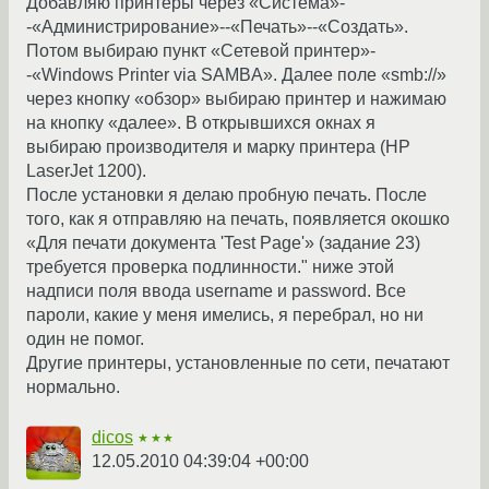
Добавляю принтеры через «Система»-
-«Администрирование»--«Печать»--«Создать».
Потом выбираю пункт «Сетевой принтер»-
-«Windows Printer via SAMBA». Далее поле «smb://»
через кнопку «обзор» выбираю принтер и нажимаю
на кнопку «далее». В открывшихся окнах я
выбираю производителя и марку принтера (HP
LaserJet 1200).
После установки я делаю пробную печать. После
того, как я отправляю на печать, появляется окошко
«Для печати документа 'Test Page'» (задание 23)
требуется проверка подлинности." ниже этой
надписи поля ввода username и password. Все
пароли, какие у меня имелись, я перебрал, но ни
один не помог.
Другие принтеры, установленные по сети, печатают
нормально.
dicos
★★★
12.05.2010 04:39:04 +00:00