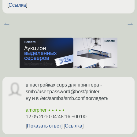
Ссылка
←
→
в настройках cups для принтера -
smb://user:password@host/printer
ну и в /etc/samba/smb.conf поглядеть
amorpher
★★★★★
12.05.2010 04:48:16 +00:00
Показать ответ
Ссылка