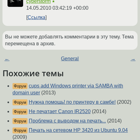
cyberstorm
★
14.05.2010 03:42:19 +00:00
Ссылка
Вы не можете добавлять комментарии в эту тему. Тема
перемещена в архив.
←
General
→
Похожие темы
cups add Windows printer via SAMBA with
Форум
domain user
(2013)
Нужна помощь! по принтеру в самбе!
(2002)
Форум
Не печатает Canon IR2520
(2014)
Форум
Проблема с выводом на печать...
(2014)
Форум
Печать на сетевом HP 3420 из Ubuntu 9.04
Форум
(2009)