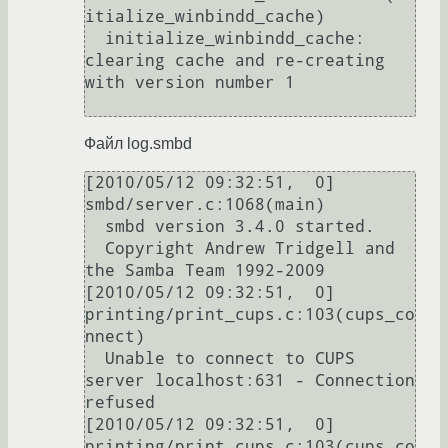
itialize_winbindd_cache)

  initialize_winbindd_cache: 
clearing cache and re-creating 
with version number 1

Файл log.smbd
[2010/05/12 09:32:51,  0] 
smbd/server.c:1068(main)

  smbd version 3.4.0 started.

  Copyright Andrew Tridgell and 
the Samba Team 1992-2009

[2010/05/12 09:32:51,  0] 
printing/print_cups.c:103(cups_co
nnect)

  Unable to connect to CUPS 
server localhost:631 - Connection 
refused

[2010/05/12 09:32:51,  0] 
printing/print_cups.c:103(cups_co