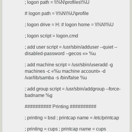
; logon path = \\%N\profiles\%U
# logon path = \\%N\%U\profile
; logon drive = H: # logon home = \\%N\%U
; logon script = logon.cmd
; add user script = /usr/sbin/adduser --quiet --
disabled-password --gecos «» %u
; add machine script = /usr/sbin/useradd -g
machines -c «%u machine account» -d
/var/lib/samba -s /bin/false %u
; add group script = /usr/sbin/addgroup --force-
badname %g
########## Printing ##########
; printing = bsd ; printcap name = /etc/printcap
; printing = cups ; printcap name = cups