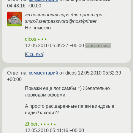
04:48:16 +00:00
>в настройках cups для принтера -
smb://user:password@host/printer
Не помогло
dicos
★★★
12.05.2010 05:35:27 +00:00
автор топика
Ссылка
Ответ на:
комментарий
от dicos
12.05.2010 05:32:39
+00:00
Покажи еще лог самбы =) Желательно
лоркодом оформи.
А просто расшаренные папки виндовые
видит/заходит?
Zhbert
★★★★★
12.05.2010 05:41:16 +00:00