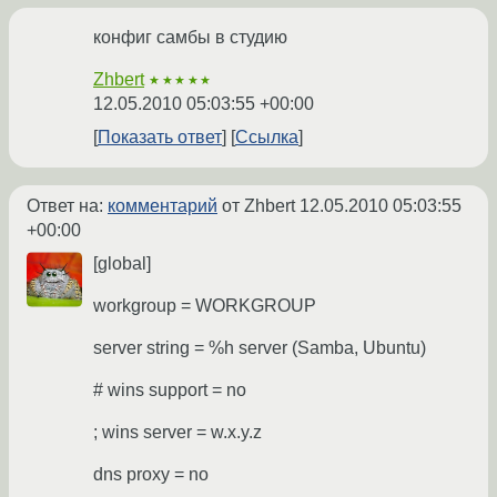
конфиг самбы в студию
Zhbert
★★★★★
12.05.2010 05:03:55 +00:00
Показать ответ
Ссылка
Ответ на:
комментарий
от Zhbert
12.05.2010 05:03:55
+00:00
[global]
workgroup = WORKGROUP
server string = %h server (Samba, Ubuntu)
# wins support = no
; wins server = w.x.y.z
dns proxy = no