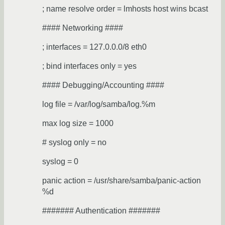
; name resolve order = lmhosts host wins bcast
#### Networking ####
; interfaces = 127.0.0.0/8 eth0
; bind interfaces only = yes
#### Debugging/Accounting ####
log file = /var/log/samba/log.%m
max log size = 1000
# syslog only = no
syslog = 0
panic action = /usr/share/samba/panic-action
%d
####### Authentication #######