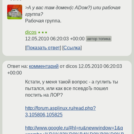
>А у вас там домен(с ADом?) или рабочая
группа?
Рабочая группа.
dicos
★★★
12.05.2010 06:20:03 +00:00
автор топика
Показать ответ
Ссылка
Ответ на:
комментарий
от dicos
12.05.2010 06:20:03
+00:00
Кстати, у меня такой вопрос - а гуглить ты
пытался, или как все псевдоЪ пошел
постить на ЛОР?
http://forum.asplinux.ru/read.php?
3,105806,105825
http://www.google.ru/#hl=ru&newwindow=1&q