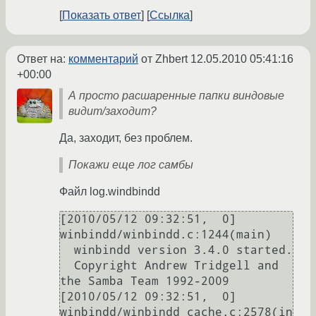
Показать ответ
Ссылка
Ответ на:
комментарий
от Zhbert
12.05.2010 05:41:16
+00:00
А просто расшаренные папки виндовые
видит/заходит?
Да, заходит, без проблем.
Покажи еще лог самбы
Файл log.windbindd
[2010/05/12 09:32:51,  0] 
winbindd/winbindd.c:1244(main)

  winbindd version 3.4.0 started.

  Copyright Andrew Tridgell and 
the Samba Team 1992-2009

[2010/05/12 09:32:51,  0] 
winbindd/winbindd_cache.c:2578(in