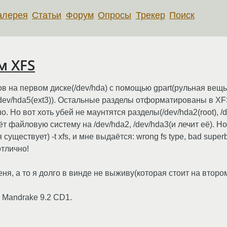
алерея
Статьи
Форум
Опросы
Трекер
Поиск
м XFS
ов на первом диске(/dev/hda) с помощью gpart(рульная вещь
/dev/hda5(ext3)). Остальные разделы отформатированы в XF
о. Но вот хоть убей не маунтятся разделы(/dev/hda2(root), 
ёт файловую систему на /dev/hda2, /dev/hda3(и лечит её). Н
существует) -t xfs, и мне выдаётся: wrong fs type, bad superb
отлично!
, а то я долго в винде не выживу(которая стоит на втором дис
 Mandrake 9.2 CD1.