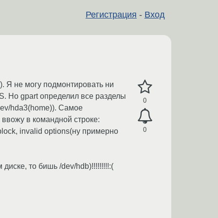
Регистрация
-
Вход
). Я не могу подмонтировать ни
S. Но gpart определил все разделы
0
/dev/hda3(home)). Самое
о ввожу в командной строке:
0
lock, invalid options(ну примерно
ке, то бишь /dev/hdb)!!!!!!!!!:(