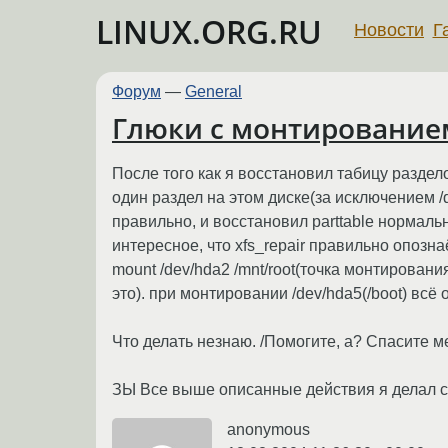
LINUX.ORG.RU
Новости
Г
Форум
—
General
Глюки с монтирование
После того как я восстановил табицу раздел
один раздел на этом диске(за исключением 
правильно, и восстановил parttable нормальн
интересное, что xfs_repair правильно опозна
mount /dev/hda2 /mnt/root(точка монтирования 
это). при монтировании /dev/hda5(/boot) всё 
Что делать незнаю. /Помогите, а? Спасите меня
ЗЫ Все выше описанные действия я делал с
anonymous