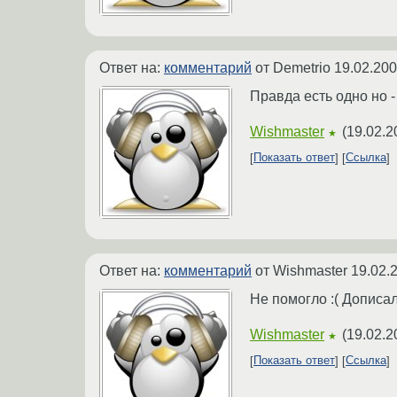
Ответ на:
комментарий
от Demetrio
19.02.200
Правда есть одно но - 
Wishmaster
(
19.02.2
★
Показать ответ
Ссылка
Ответ на:
комментарий
от Wishmaster
19.02.
Не помогло :( Дописа
Wishmaster
(
19.02.2
★
Показать ответ
Ссылка