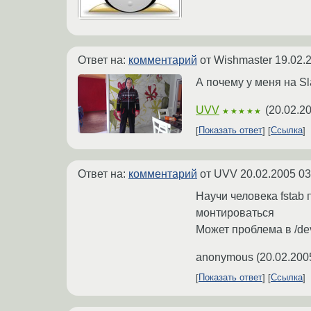
Ответ на:
комментарий
от Wishmaster
19.02.
А почему у меня на Sl
UVV
(
20.02.2
★★★★★
Показать ответ
Ссылка
Ответ на:
комментарий
от UVV
20.02.2005 03
Научи человека fstab 
монтироваться
Может проблема в /de
anonymous
(
20.02.200
Показать ответ
Ссылка