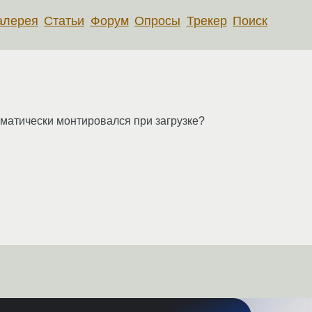
алерея
Статьи
Форум
Опросы
Трекер
Поиск
оматически монтировался при загрузке?