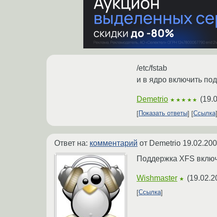
/etc/fstab
и в ядро включить под
Demetrio
(
19.
★★★★★
Показать ответы
Ссылка
Ответ на:
комментарий
от Demetrio
19.02.200
Поддержка XFS включен
Wishmaster
(
19.02.2
★
Ссылка