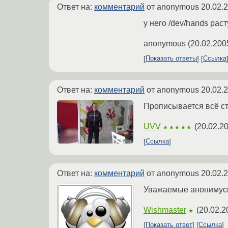
Ответ на:
комментарий
от anonymous
20.02.
у него /dev/hands раст
anonymous
(
20.02.200
Показать ответы
Ссылка
Ответ на:
комментарий
от anonymous
20.02.
Прописывается всё ста
UVV
(
20.02.2
★★★★★
Ссылка
Ответ на:
комментарий
от anonymous
20.02.
Уважаемые анонимусы! 
Wishmaster
(
20.02.2
★
Показать ответ
Ссылка