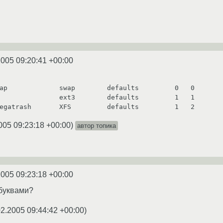
2005 09:20:41 +00:00
ap             swap        defaults         0   0

               ext3        defaults         1   1

egatrash       XFS         defaults         1   2
005 09:23:18 +00:00
)
автор топика
2005 09:23:18 +00:00
уквами?
02.2005 09:44:42 +00:00
)