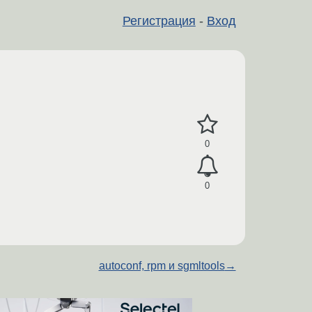
Регистрация
-
Вход
0
0
autoconf, rpm и sgmltools
→