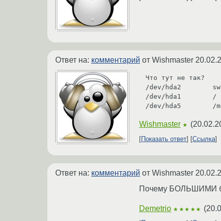
Ответ на:
комментарий
от Wishmaster
20.02.
Что тут не так?

/dev/hda2        sw
/dev/hda1        / 
/dev/hda5        /m
Wishmaster
(
20.02.2
★
Показать ответ
Ссылка
Ответ на:
комментарий
от Wishmaster
20.02.
Почему БОЛЬШИМИ б
Demetrio
(
20.
★★★★★