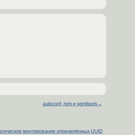
autoconf, rpm и sgmltools
→
атическое монтирование определённых UUID