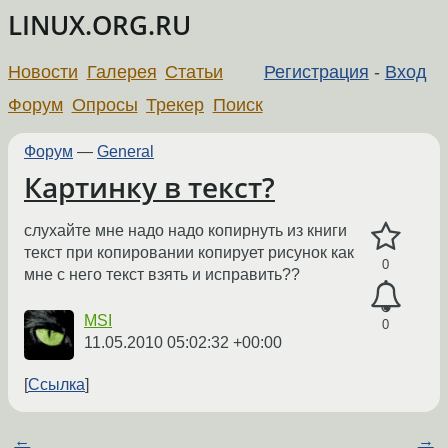
LINUX.ORG.RU
Новости
Галерея
Статьи
Регистрация
-
Вход
Форум
Опросы
Трекер
Поиск
Форум
—
General
Картинку в текст?
слухайте мне надо надо копирнуть из книги
текст при копировании копирует рисунок как
0
мне с него текст взять и исправить??
MSI
0
11.05.2010 05:02:32 +00:00
Ссылка
←
→