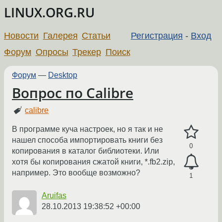
LINUX.ORG.RU
Новости
Галерея
Статьи
Регистрация
-
Вход
Форум
Опросы
Трекер
Поиск
Форум
—
Desktop
Вопрос по Calibre
calibre
В программе куча настроек, но я так и не
нашел способа импортировать книги без
0
копирования в каталог библиотеки. Или
хотя бы копирования сжатой книги, *.fb2.zip,
например. Это вообще возможно?
1
Aruifas
28.10.2013 19:38:52 +00:00