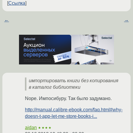
Ссылка
←
→
импортировать книги без копирования
в каталог библиотеки
Nope. Импосибуру. Так было задумано.
http://manual.calibre-ebook.com/faq.html#why-
doesn-t-app-let-me-store-books-i...
aidan
★★★★