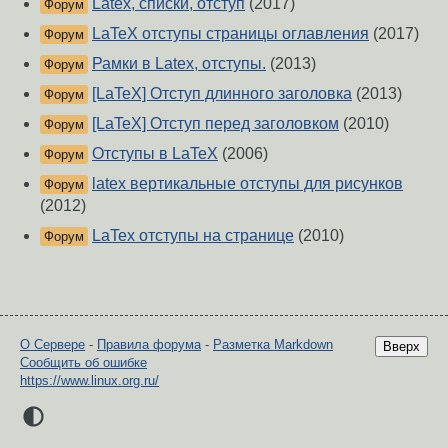
Latex, списки, отступ
(2017)
Форум
LaTeX отступы страницы оглавления
(2017)
Форум
Рамки в Latex, отступы.
(2013)
Форум
[LaTeX] Отступ длинного заголовка
(2013)
Форум
[LaTeX] Отступ перед заголовком
(2010)
Форум
Отступы в LaTeX
(2006)
Форум
latex вертикальные отступы для рисунков
Форум
(2012)
LaTex отступы на странице
(2010)
Форум
О Сервере
-
Правила форума
-
Разметка Markdown
Вверх
Сообщить об ошибке
https://www.linux.org.ru/