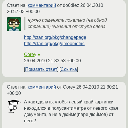
Ответ на:
комментарий
от do0dlez
26.04.2010
20:57:03 +00:00
нужно поменять локально (на одной
странице) значения отступа слева
http://ctan.org/pkg/changepage
http://ctan.org/pkg/gmeometric
Corey
★
26.04.2010 21:33:53 +00:00
Показать ответ
Ссылка
Ответ на:
комментарий
от Corey
26.04.2010 21:30:21
+00:00
А как сделать, чтобы левый край картинки
находился в полусантиметре от левого края
документа, а не в дюйме(паре дюймов) от
него?