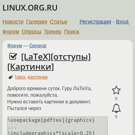
LINUX.ORG.RU
Новости
Галерея
Статьи
Регистрация
-
Вход
Форум
Опросы
Трекер
Поиск
Форум
—
General
[LaTeX][отступы]
[Картинки]
latex
,
картинки
Доброго времени суток. Гуру ЛаТеХа,
помогите, пожалуйста.
0
Нужно вставить картинки в документ.
Пытался через
0
\usepackage[pdftex]{graphicx}

...

\includegraphics*[scale=0.25]