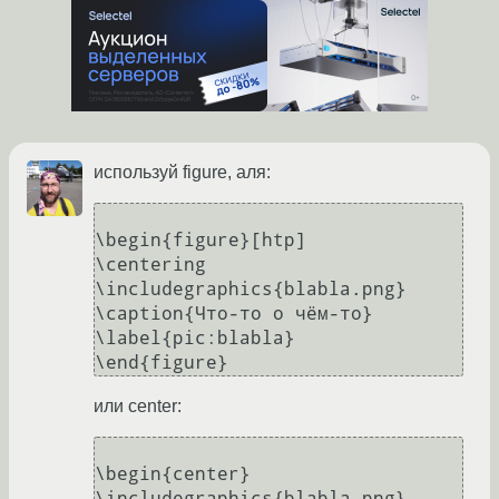
используй figure, аля:
\begin{figure}[htp] 

\centering 

\includegraphics{blabla.png} 

\caption{Что-то о чём-то} 

\label{pic:blabla} 

или center:
\begin{center} 

\includegraphics{blabla.png} 
