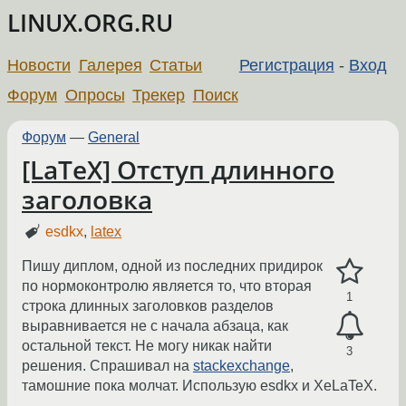
LINUX.ORG.RU
Новости
Галерея
Статьи
Регистрация
-
Вход
Форум
Опросы
Трекер
Поиск
Форум
—
General
[LaTeX] Отступ длинного
заголовка
esdkx
,
latex
Пишу диплом, одной из последних придирок
по нормоконтролю является то, что вторая
1
строка длинных заголовков разделов
выравнивается не с начала абзаца, как
остальной текст. Не могу никак найти
3
решения. Спрашивал на
stackexchange
,
тамошние пока молчат. Использую esdkx и XeLaTeX.