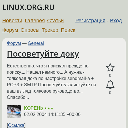
LINUX.ORG.RU
Новости
Галерея
Статьи
Регистрация
-
Вход
Форум
Опросы
Трекер
Поиск
Форум
—
General
Посоветуйте доку
Естественно. что я поискал прежде по
поиску.... Нашел немного... А нужна -
0
толковая дока по настройке sendmail-а +
POP3 + SMTP Посоветуйте/залинкуйте на
ваш взгляд толковое руководство...
0
Спасибо...
KOPEHb
★★★
02.02.2004 14:11:35 +00:00
Ссылка