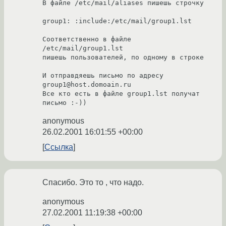
В файле /etc/mail/aliases пишешь строчку

group1: :include:/etc/mail/group1.lst

Соответственно в файле 
/etc/mail/group1.lst

пишешь пользователей, по одному в строке

И отправдяешь письмо по адресу 
group1@host.domoain.ru

Все кто есть в файле group1.lst получат 
anonymous
26.02.2001 16:01:55 +00:00
Ссылка
Спасибо. Это то , что надо.
anonymous
27.02.2001 11:19:38 +00:00