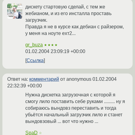
дискету стартовую сделай, с тем же
жебианом, и из его инсталла проставь
загрузчик.
Правда я не в курсе как дебиан с райзером,
у меня на ноуте ехт2...
gr_buza
★★★★
01.02.2004 23:09:19 +00:00
Ссылка
Ответ на:
комментарий
от anonymous
01.02.2004
22:32:39 +00:00
Нужна дискетка загрузочная с которой я
смогу лило поставить себе руками ......... ну я
собираюсь вындовз переставить и тогда
убьётся начальный загрузчик лило и станет
вындовзовый ... вот что нужно ...
SpaD
☆