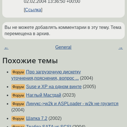
02.02.2004 13:36:50 +00:00
Ссылка
Вы не можете добавлять комментарии в эту тему. Тема
перемещена в архив.
←
General
→
Похожие темы
Про загрузочную дискетку
Форум
уточнения,пояснения, вопрос ...
(2004)
Suse и ХР на одном винте
(2005)
Форум
Наглый Мастдай
(2023)
Форум
Линукс->w2k и ASPLoader - w2k не грузится
Форум
(2004)
Шапка 7.2
(2002)
Форум
Трабла SATA vs SCSI
(2004)