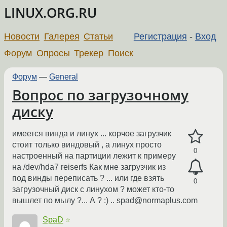
LINUX.ORG.RU
Новости
Галерея
Статьи
Регистрация
-
Вход
Форум
Опросы
Трекер
Поиск
Форум
—
General
Вопрос по загрузочному
диску
имеется винда и линух ... корчое загрузчик
стоит только виндовый , а линух просто
0
настроенный на партиции лежит к примеру
на /dev/hda7 reiserfs Как мне загрузчик из
под винды переписать ? ... или где взять
0
загрузочный диск с линухом ? может кто-то
вышлет по мылу ?... А ? :) .. spad@normaplus.com
SpaD
☆