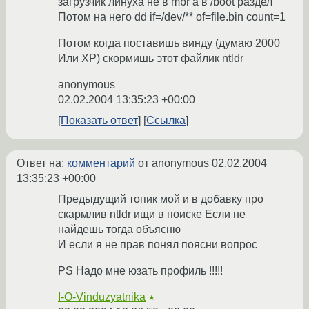
загрузчик линуха не в mbr а в /boot раздел
Потом на него dd if=/dev/** of=file.bin count=1
Потом когда поставишь винду (думаю 2000
Или XP) скормишь этот файлик ntldr
anonymous
02.02.2004 13:35:23 +00:00
Показать ответ
Ссылка
Ответ на:
комментарий
от anonymous
02.02.2004
13:35:23 +00:00
Предыдущий топик мой и в добавку про
скармлив ntldr ищи в поиске Если не
найдешь тогда объясню
И если я не прав понял поясни вопрос
PS Надо мне юзать профиль !!!!!
I-O-Vinduzyatnika
★