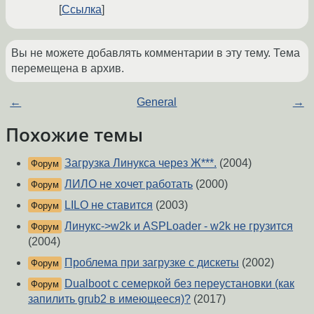
Ссылка
Вы не можете добавлять комментарии в эту тему. Тема
перемещена в архив.
←
General
→
Похожие темы
Загрузка Линукса через Ж***.
(2004)
Форум
ЛИЛО не хочет работать
(2000)
Форум
LILO не ставится
(2003)
Форум
Линукс->w2k и ASPLoader - w2k не грузится
Форум
(2004)
Проблема при загрузке с дискеты
(2002)
Форум
Dualboot с семеркой без переустановки (как
Форум
запилить grub2 в имеющееся)?
(2017)