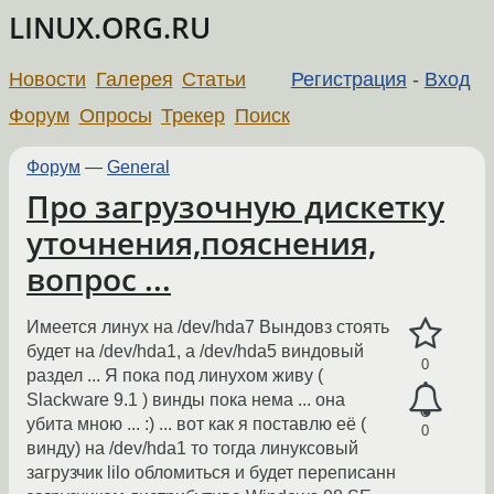
LINUX.ORG.RU
Новости
Галерея
Статьи
Регистрация
-
Вход
Форум
Опросы
Трекер
Поиск
Форум
—
General
Про загрузочную дискетку
уточнения,пояснения,
вопрос ...
Имеется линух на /dev/hda7 Вындовз стоять
будет на /dev/hda1, а /dev/hda5 виндовый
0
раздел ... Я пока под линухом живу (
Slackware 9.1 ) винды пока нема ... она
убита мною ... :) ... вот как я поставлю её (
0
винду) на /dev/hda1 то тогда линуксовый
загрузчик lilo обломиться и будет переписанн