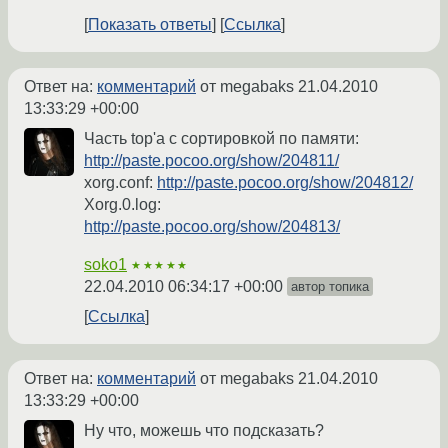
Показать ответы
Ссылка
Ответ на:
комментарий
от megabaks
21.04.2010
13:33:29 +00:00
Часть top'а с сортировкой по памяти:
http://paste.pocoo.org/show/204811/
xorg.conf:
http://paste.pocoo.org/show/204812/
Xorg.0.log:
http://paste.pocoo.org/show/204813/
soko1
★★★★★
22.04.2010 06:34:17 +00:00
автор топика
Ссылка
Ответ на:
комментарий
от megabaks
21.04.2010
13:33:29 +00:00
Ну что, можешь что подсказать?