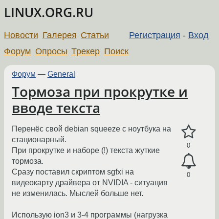
LINUX.ORG.RU
Новости
Галерея
Статьи
Регистрация
-
Вход
Форум
Опросы
Трекер
Поиск
Форум
—
General
Тормоза при прокрутке и
вводе текста
Перенёс свой debian squeeze с ноутбука на
стационарный.
0
При прокрутке и наборе (!) текста жуткие
тормоза.
Сразу поставил скриптом sgfxi на
0
видеокарту драйвера от NVIDIA - ситуация
не изменилась. Мыслей больше нет.
Использую ion3 и 3-4 программы (нагрузка