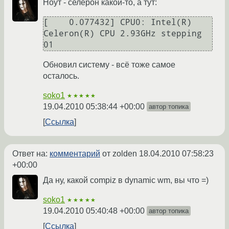
Ноут - селерон какой-то, а тут:
[    0.077432] CPU0: Intel(R) 
Celeron(R) CPU 2.93GHz stepping 
01
Обновил систему - всё тоже самое
осталось.
soko1
★★★★★
19.04.2010 05:38:44 +00:00
автор топика
Ссылка
Ответ на:
комментарий
от zolden
18.04.2010 07:58:23
+00:00
Да ну, какой compiz в dynamic wm, вы что =)
soko1
★★★★★
19.04.2010 05:40:48 +00:00
автор топика
Ссылка