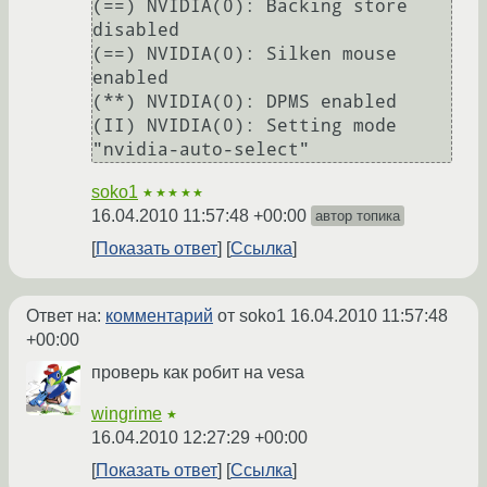
(==) NVIDIA(0): Backing store 
disabled

(==) NVIDIA(0): Silken mouse 
enabled

(**) NVIDIA(0): DPMS enabled

(II) NVIDIA(0): Setting mode 
soko1
★★★★★
16.04.2010 11:57:48 +00:00
автор топика
Показать ответ
Ссылка
Ответ на:
комментарий
от soko1
16.04.2010 11:57:48
+00:00
проверь как робит на vesa
wingrime
★
16.04.2010 12:27:29 +00:00
Показать ответ
Ссылка