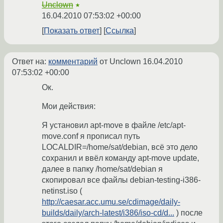
Unclown
★
16.04.2010 07:53:02 +00:00
Показать ответ
Ссылка
Ответ на:
комментарий
от Unclown
16.04.2010
07:53:02 +00:00
Ок.
Мои действия:
Я установил apt-move в файле /etc/apt-
move.conf я прописал путь
LOCALDIR=/home/sat/debian, всё это дело
сохранил и ввёл команду apt-move update,
далее в папку /home/sat/debian я
скопировал все файлы debian-testing-i386-
netinst.iso (
http://caesar.acc.umu.se/cdimage/daily-
builds/daily/arch-latest/i386/iso-cd/d...
) после