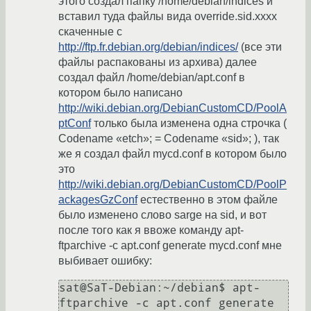
этого создал папку /home/debian/indices и
вставил туда файлы вида override.sid.хххх
скаченные с
http://ftp.fr.debian.org/debian/indices/
(все эти
файлы распакованы из архива) далее
создал файл /home/debian/apt.conf в
котором было написано
http://wiki.debian.org/DebianCustomCD/PoolA
ptConf
только была изменена одна строчка (
Codename «etch»; = Codename «sid»; ), так
же я создал файл mycd.conf в котором было
это
http://wiki.debian.org/DebianCustomCD/PoolP
ackagesGzConf
естественно в этом файле
было изменено слово sarge на sid, и вот
после того как я ввоже команду apt-
ftparchive -c apt.conf generate mycd.conf мне
выбивает ошибку:
sat@SaT-Debian:~/debian$ apt-
ftparchive -c apt.conf generate 