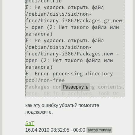
pool/contrib

E: Не удалось открыть файл 
/debian/dists/sid/non-
free/binary-i386/Packages.gz.new 
- open (2: Нет такого файла или 
каталога)

E: Не удалось открыть файл 
/debian/dists/sid/non-
free/binary-i386/Packages.new - 
open (2: Нет такого файла или 
каталога)

E: Error processing directory 
pool/non-free

Packages done, Starting contents.

Развернуть
Done. 0B in 0 archives. Took 0с
как эту ошибку убрать? помогите
подскажите.
SaT
16.04.2010 08:32:05 +00:00
автор топика