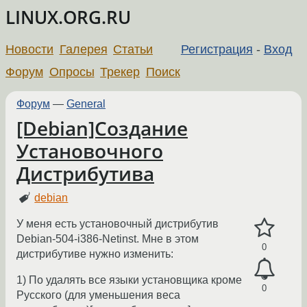
LINUX.ORG.RU
Новости
Галерея
Статьи
Регистрация
-
Вход
Форум
Опросы
Трекер
Поиск
Форум
—
General
[Debian]Создание
Установочного
Дистрибутива
debian
У меня есть установочный дистрибутив
Debian-504-i386-Netinst. Мне в этом
0
дистрибутиве нужно изменить:
1) По удалять все языки установщика кроме
0
Русского (для уменьшения веса