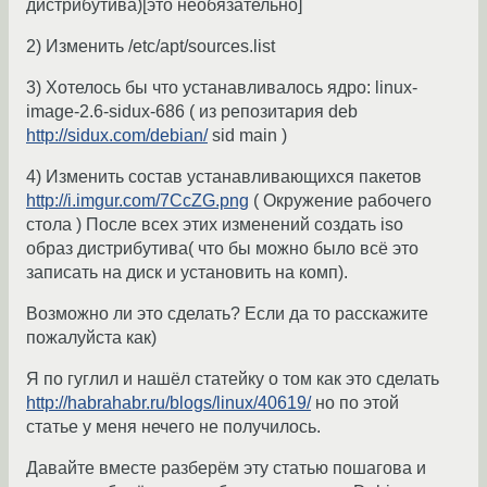
дистрибутива)[это необязательно]
2) Изменить /etc/apt/sources.list
3) Хотелось бы что устанавливалось ядро: linux-
image-2.6-sidux-686 ( из репозитария deb
http://sidux.com/debian/
sid main )
4) Изменить состав устанавливающихся пакетов
http://i.imgur.com/7CcZG.png
( Окружение рабочего
стола ) После всех этих изменений создать iso
образ дистрибутива( что бы можно было всё это
записать на диск и установить на комп).
Возможно ли это сделать? Если да то расскажите
пожалуйста как)
Я по гуглил и нашёл статейку о том как это сделать
http://habrahabr.ru/blogs/linux/40619/
но по этой
статье у меня нечего не получилось.
Давайте вместе разберём эту статью пошагова и