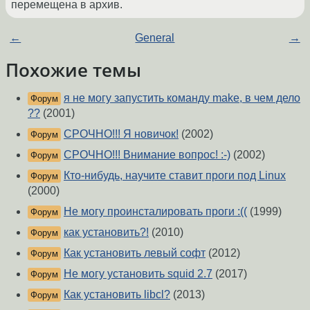
перемещена в архив.
←
General
→
Похожие темы
я не могу запустить команду make, в чем дело
Форум
??
(2001)
СРОЧНО!!! Я новичок!
(2002)
Форум
СРОЧНО!!! Внимание вопрос! :-)
(2002)
Форум
Кто-нибудь, научите ставит проги под Linux
Форум
(2000)
Не могу проинсталировать проги :((
(1999)
Форум
как установить?!
(2010)
Форум
Как установить левый софт
(2012)
Форум
Не могу установить squid 2.7
(2017)
Форум
Как установить libcl?
(2013)
Форум