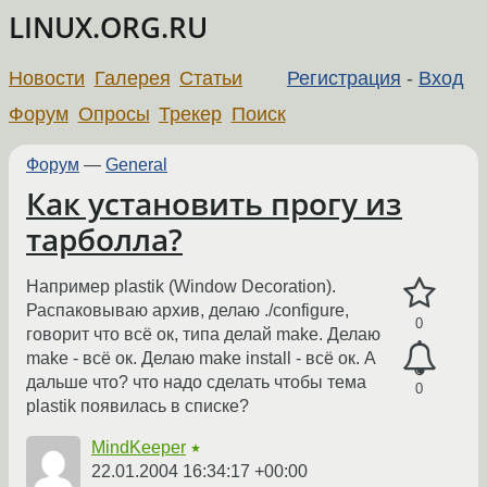
LINUX.ORG.RU
Новости
Галерея
Статьи
Регистрация
-
Вход
Форум
Опросы
Трекер
Поиск
Форум
—
General
Как установить прогу из
тарболла?
Например plastik (Window Decoration).
Распаковываю архив, делаю ./configure,
0
говорит что всё ок, типа делай make. Делаю
make - всё ок. Делаю make install - всё ок. А
дальше что? что надо сделать чтобы тема
0
plastik появилась в списке?
MindKeeper
★
22.01.2004 16:34:17 +00:00