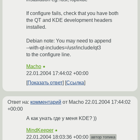
If configure fails, check that you have both
the QT and KDE development headers
installed.
Debian note: You may need to append
--with-qt-includes=/usr/include/qt3
to the configure line.
Macho
★
22.01.2004 17:44:02 +00:00
Показать ответ
Ссылка
Ответ на:
комментарий
от Macho
22.01.2004 17:44:02
+00:00
А как унать где у меня KDE? ))
MindKeeper
★
22.01.2004 18:03:36 +00:00
автор топика