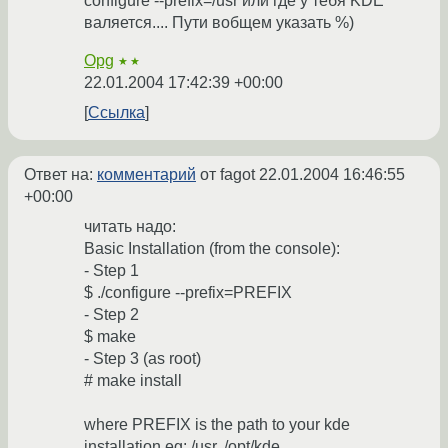
configure --prefix=/usr или где у тебя KDE
валяется.... Пути вобщем указать %)
Opg
★★
22.01.2004 17:42:39 +00:00
Ссылка
Ответ на:
комментарий
от fagot
22.01.2004 16:46:55
+00:00
читать надо:
Basic Installation (from the console):
- Step 1
$ ./configure --prefix=PREFIX
- Step 2
$ make
- Step 3 (as root)
# make install
where PREFIX is the path to your kde
installation eg: /usr, /opt/kde