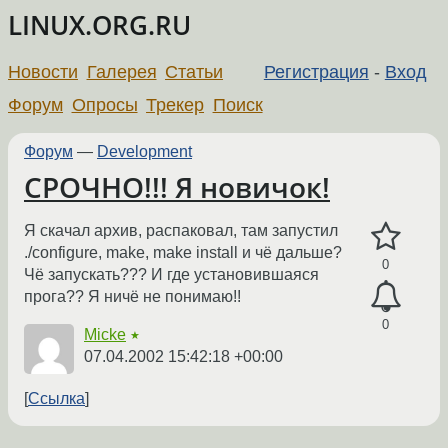
LINUX.ORG.RU
Новости
Галерея
Статьи
Регистрация
-
Вход
Форум
Опросы
Трекер
Поиск
Форум
—
Development
СРОЧНО!!! Я новичок!
Я скачал архив, распаковал, там запустил
./configure, make, make install и чё дальше?
0
Чё запускать??? И где установившаяся
прога?? Я ничё не понимаю!!
0
Micke
★
07.04.2002 15:42:18 +00:00
Ссылка