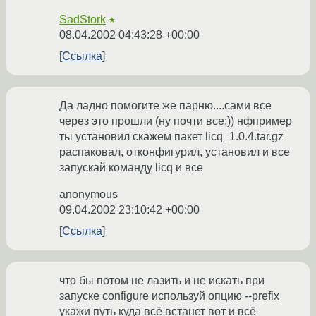
SadStork
★
08.04.2002 04:43:28 +00:00
Ссылка
Да ладно помогите же парню....сами все
через это прошли (ну почти все:)) нфпример
ты установил скажем пакет licq_1.0.4.tar.gz
распаковал, отконфигурил, установил и все
запускай команду licq и все
anonymous
09.04.2002 23:10:42 +00:00
Ссылка
что бы потом не лазить и не искать при
запуске configure используй опцию --prefix
укажи путь куда всё встанет вот и всё