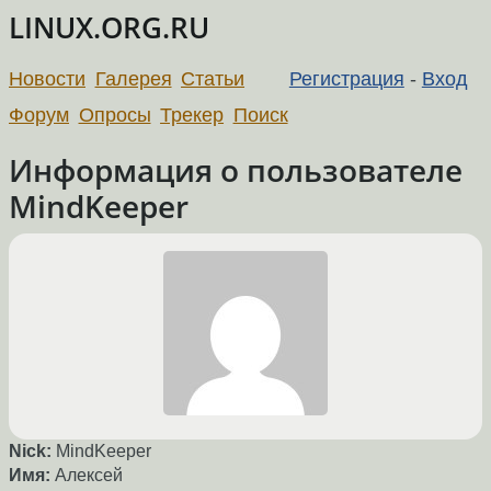
LINUX.ORG.RU
Новости
Галерея
Статьи
Регистрация
-
Вход
Форум
Опросы
Трекер
Поиск
Информация о пользователе
MindKeeper
Nick:
MindKeeper
Имя:
Алексей