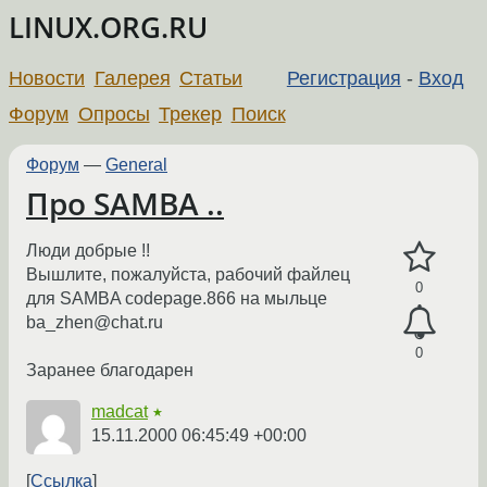
LINUX.ORG.RU
Новости
Галерея
Статьи
Регистрация
-
Вход
Форум
Опросы
Трекер
Поиск
Форум
—
General
Про SAMBA ..
Люди добрые !!
Вышлите, пожалуйста, рабочий файлец
0
для SAMBA codepage.866 на мыльце
ba_zhen@chat.ru
0
Заранее благодарен
madcat
★
15.11.2000 06:45:49 +00:00
Ссылка