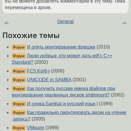
Вы не можете добавлять комментарии в эту тему. Тема
перемещена в архив.
←
General
→
Похожие темы
И опять монтирование флешки
(2010)
Форум
Люди добрые, кто может дать pdf c C++
Форум
Standard?
(2002)
FC5 Koi8-r
(2006)
Форум
UNICODE in SAMBA
(2001)
Форум
Как получить русские имена файлов при
Форум
монтировании удаленных дисков smbmount?
(2002)
И снова Samba( и русский язык )
(1999)
Форум
Как правильно смонтировать диски на чтение
Форум
-запись?
(2005)
VMware
(1999)
Форум