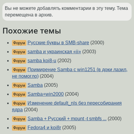
Вы не можете добавлять комментарии в эту тему. Тема
перемещена в архив.
Похожие темы
Русские буквы в SMB-share
(2000)
Форум
samba и украинская «ii»
(2003)
Форум
samba koi8-u
(2002)
Форум
Примирение Samba с win1251 (в доки лазил,
Форум
не помогло)
(2004)
Samba
(2005)
Форум
Samba+win2000
(2004)
Форум
Изменение default_nls без пересобирания
Форум
ядра
(2004)
Samba + Русский + mount -t smbfs ...
(2000)
Форум
Fedora4 и koi8r
(2005)
Форум