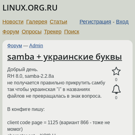
LINUX.ORG.RU
Новости
Галерея
Статьи
Регистрация
-
Вход
Форум
Опросы
Трекер
Поиск
Форум
—
Admin
samba + украинские буквы
Добрый день.
RH 8.0, samba-2.2.8a
0
не получается правильно прикрутить самбу
так чтобы украинская "i" в названиях
файлов не превращалась в знак вопроса.
0
В конфиге пишу:
client code page = 1125 (вариант 866 - тоже не
момог)