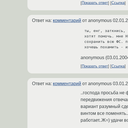
Показать ответ
Ссылка
Ответ на:
комментарий
от anonymous
02.01.
ты, енг, заткнись, 
хотят помочь. мне Н
сохранить всю ФС. п
хочешь похамить - и
anonymous
(
03.01.200
Показать ответ
Ссылка
Ответ на:
комментарий
от anonymous
03.01.
..господа просьба не 
передвижения отвечаю
вариант разумный сдел
винтом все поменять..
работает..Ж=) удачи в