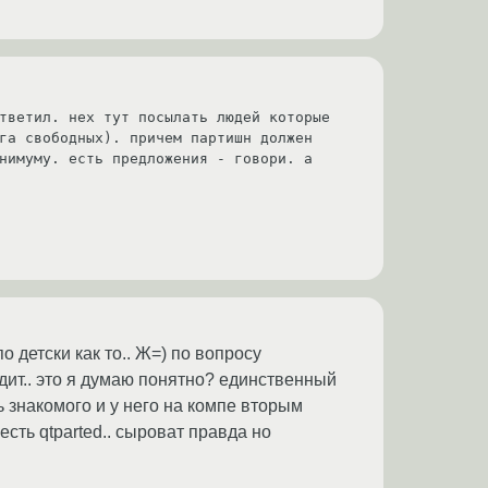
тветил. нех тут посылать людей которые 
га свободных). причем партишн должен 
нимуму. есть предложения - говори. а 
о детски как то.. Ж=) по вопросу
дит.. это я думаю понятно? единственный
ь знакомого и у него на компе вторым
есть qtparted.. сыроват правда но