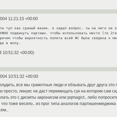
2004 11:21:15 +00:00
ты туп как сраный веник. я задал вопрос. ты на него не о
УЖНО подвинуть партишн. чтобы использовать место (те 2ги
ричем чтобы вероятность полета всей ФС была сведена к ми
ди в жопу.
4 10:51:32 +00:00
)
2004 10:51:32 +00:00
флудить, все мы грамотные люди и обзывать друг друга это п
 просто, линукс не даст перемещать сук на котором сам си
ать это с дискеты акронисом или pqmagict.. либо попросит
 что тоже весело.. из прог типа аналогов партишенмеджика 
сем..