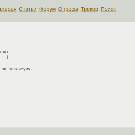
алерея
Статьи
Форум
Опросы
Трекер
Поиск
ак:

==|

по максимуму.
