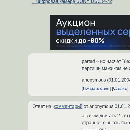
←
цифровая камера SONY DSC P-72
parted -- но насчёт "бе
партишн мажиком не с
anonymous
(
01.01.200
Показать ответ
Ссылка
Ответ на:
комментарий
от anonymous
01.01.
а зачем двигать ? это
странно слшыать такой
------------енг