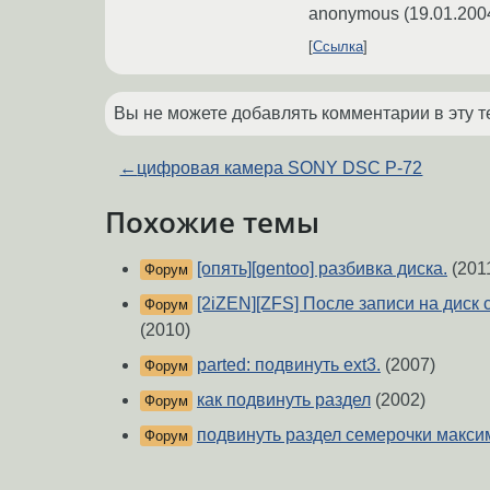
anonymous
(
19.01.200
Ссылка
Вы не можете добавлять комментарии в эту т
←
цифровая камера SONY DSC P-72
Похожие темы
[опять][gentoo] разбивка диска.
(201
Форум
[2iZEN][ZFS] После записи на диск 
Форум
(2010)
parted: подвинуть ext3.
(2007)
Форум
как подвинуть раздел
(2002)
Форум
подвинуть раздел семерочки макс
Форум