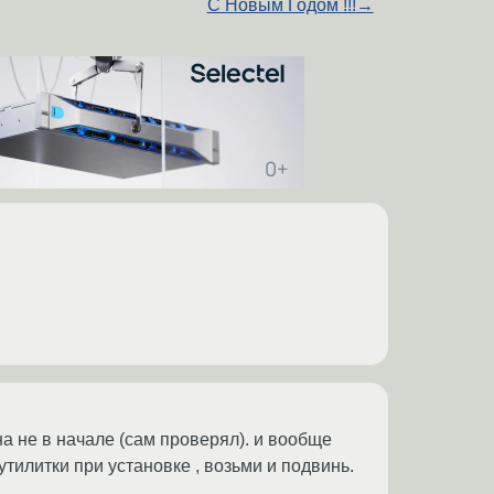
С Новым Годом !!!
→
на не в начале (сам проверял). и вообще
утилитки при установке , возьми и подвинь.