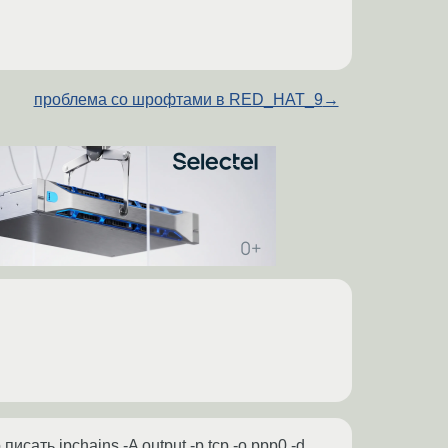
проблема со шрофтами в RED_HAT_9
→
сать ipchains -A output -p tcp -o ppp0 -d