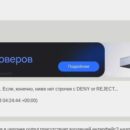
.. Если, конечно, ниже нет строчек с DENY or REJECT...
3 04:24:44 +00:00
)
я в цепочке output присутствует входящий интерфейс? надо пи