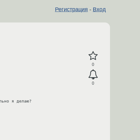
Регистрация
-
Вход
0
0
ьно я делаю?
