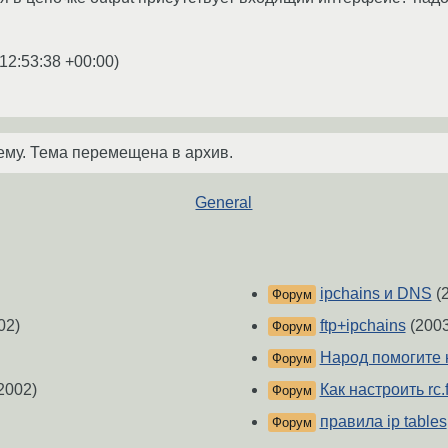
12:53:38 +00:00
)
ему. Тема перемещена в архив.
General
ipchains и DNS
(
Форум
02)
ftp+ipchains
(2003
Форум
Народ помогите н
Форум
2002)
Как настроить rc.
Форум
правила ip tables
Форум