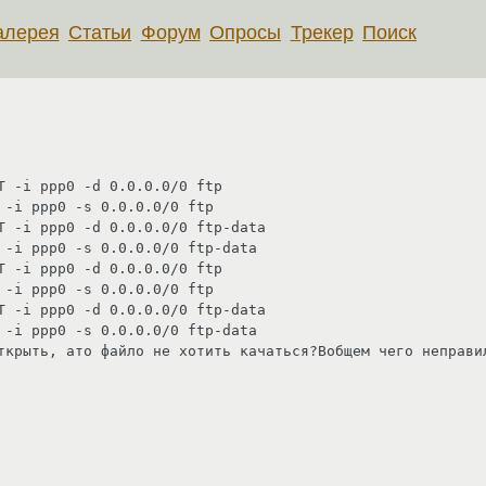
алерея
Статьи
Форум
Опросы
Трекер
Поиск
T -i ppp0 -d 0.0.0.0/0 ftp

 -i ppp0 -s 0.0.0.0/0 ftp

T -i ppp0 -d 0.0.0.0/0 ftp-data

 -i ppp0 -s 0.0.0.0/0 ftp-data

T -i ppp0 -d 0.0.0.0/0 ftp

 -i ppp0 -s 0.0.0.0/0 ftp

T -i ppp0 -d 0.0.0.0/0 ftp-data

 -i ppp0 -s 0.0.0.0/0 ftp-data

ткрыть, ато файло не хотить качаться?Вобщем чего неправил