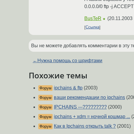
0.0.0.0/0 ftp -j ACCEPT
BusTeR
(
20.11.2003 
★
Ссылка
Вы не можете добавлять комментарии в эту т
←
Нужна помощь со шрифтами
Похожие темы
ipchains & ftp
(2003)
Форум
ваши рекомендации по ipchains
(20
Форум
IPCHAINS ---?????????
(2000)
Форум
ipchains + xdm = ночной кошмар ...
(
Форум
Как в Ipchains открыть talk ?
(2001)
Форум