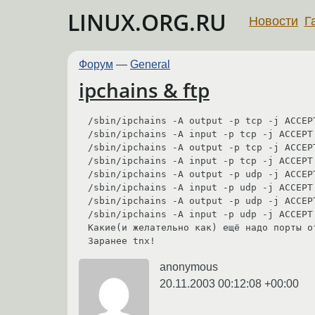
LINUX.ORG.RU
Новости
Г
Форум
—
General
ipchains & ftp
/sbin/ipchains -A output -p tcp -j ACCEP
/sbin/ipchains -A input -p tcp -j ACCEPT
/sbin/ipchains -A output -p tcp -j ACCEP
/sbin/ipchains -A input -p tcp -j ACCEPT
/sbin/ipchains -A output -p udp -j ACCEP
/sbin/ipchains -A input -p udp -j ACCEPT
/sbin/ipchains -A output -p udp -j ACCEP
/sbin/ipchains -A input -p udp -j ACCEPT
Какие(и желательно как) ещё надо порты о
Заранее tnx! 
anonymous
20.11.2003 00:12:08 +00:00