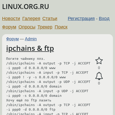
LINUX.ORG.RU
Новости
Галерея
Статьи
Регистрация
-
Вход
Форум
Опросы
Трекер
Поиск
Форум
—
Admin
ipchains & ftp
Погите чайнику плз.

/sbin/ipchains -A output -p TCP -j ACCEPT 
-i ppp0 -d 0.0.0.0/0 www

0
/sbin/ipchains -A input -p TCP -j ACCEPT 
-i ppp0 ! -y -s 0.0.0.0/0 www

/sbin/ipchains -A output -p UDP -j ACCEPT 
0
-i ppp0 -d 0.0.0.0/0 domain

/sbin/ipchains -A input -p UDP -j ACCEPT 
-i ppp0 -s 0.0.0.0/0 domain

Хочу ещё по ftp лазить

/sbin/ipchains -A output -p TCP -j ACCEPT 
-i ppp0 -d 0.0.0.0/0 ftp

/sbin/ipchains -A input -p TCP -j ACCEPT 