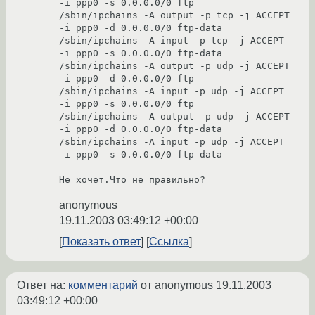
-i ppp0 -s 0.0.0.0/0 ftp

/sbin/ipchains -A output -p tcp -j ACCEPT 
-i ppp0 -d 0.0.0.0/0 ftp-data

/sbin/ipchains -A input -p tcp -j ACCEPT 
-i ppp0 -s 0.0.0.0/0 ftp-data

/sbin/ipchains -A output -p udp -j ACCEPT 
-i ppp0 -d 0.0.0.0/0 ftp

/sbin/ipchains -A input -p udp -j ACCEPT 
-i ppp0 -s 0.0.0.0/0 ftp

/sbin/ipchains -A output -p udp -j ACCEPT 
-i ppp0 -d 0.0.0.0/0 ftp-data

/sbin/ipchains -A input -p udp -j ACCEPT 
-i ppp0 -s 0.0.0.0/0 ftp-data

Не хочет.Что не правильно?
anonymous
19.11.2003 03:49:12 +00:00
Показать ответ
Ссылка
Ответ на:
комментарий
от anonymous
19.11.2003
03:49:12 +00:00