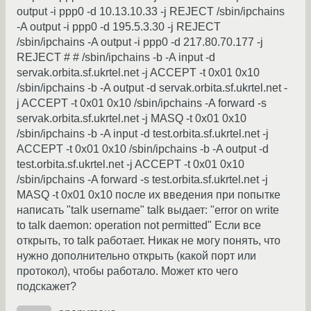
output -i ppp0 -d 10.13.10.33 -j REJECT /sbin/ipchains
-A output -i ppp0 -d 195.5.3.30 -j REJECT
/sbin/ipchains -A output -i ppp0 -d 217.80.70.177 -j
REJECT # # /sbin/ipchains -b -A input -d
servak.orbita.sf.ukrtel.net -j ACCEPT -t 0x01 0x10
/sbin/ipchains -b -A output -d servak.orbita.sf.ukrtel.net -
j ACCEPT -t 0x01 0x10 /sbin/ipchains -A forward -s
servak.orbita.sf.ukrtel.net -j MASQ -t 0x01 0x10
/sbin/ipchains -b -A input -d test.orbita.sf.ukrtel.net -j
ACCEPT -t 0x01 0x10 /sbin/ipchains -b -A output -d
test.orbita.sf.ukrtel.net -j ACCEPT -t 0x01 0x10
/sbin/ipchains -A forward -s test.orbita.sf.ukrtel.net -j
MASQ -t 0x01 0x10 после их введения при попытке
написать "talk username" talk выдает: "error on write
to talk daemon: operation not permitted" Если все
открыть, то talk работает. Никак не могу понять, что
нужно дополнительно открыть (какой порт или
протокол), чтобы работало. Может кто чего
подскажет?