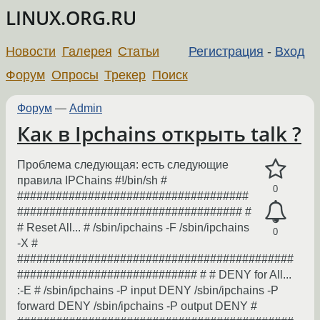
LINUX.ORG.RU
Новости
Галерея
Статьи
Регистрация
-
Вход
Форум
Опросы
Трекер
Поиск
Форум
—
Admin
Как в Ipchains открыть talk ?
Проблема следующая: есть следующие
правила IPChains #!/bin/sh #
0
####################################
################################### #
# Reset All... # /sbin/ipchains -F /sbin/ipchains
0
-X #
###########################################
############################ # # DENY for All...
:-E # /sbin/ipchains -P input DENY /sbin/ipchains -P
forward DENY /sbin/ipchains -P output DENY #