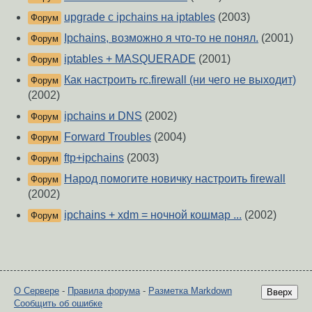
upgrade с ipchains на iptables
(2003)
Форум
Ipchains, возможно я что-то не понял.
(2001)
Форум
iptables + MASQUERADE
(2001)
Форум
Как настроить rc.firewall (ни чего не выходит)
Форум
(2002)
ipchains и DNS
(2002)
Форум
Forward Troubles
(2004)
Форум
ftp+ipchains
(2003)
Форум
Народ помогите новичку настроить firewall
Форум
(2002)
ipchains + xdm = ночной кошмар ...
(2002)
Форум
О Сервере
-
Правила форума
-
Разметка Markdown
Вверх
Сообщить об ошибке