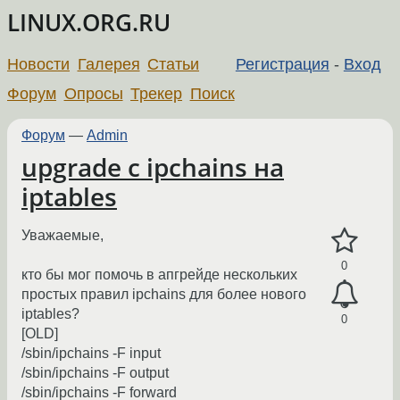
LINUX.ORG.RU
Новости
Галерея
Статьи
Регистрация
-
Вход
Форум
Опросы
Трекер
Поиск
Форум
—
Admin
upgrade с ipchains на
iptables
Уважаемые,
0
кто бы мог помочь в апгрейде нескольких
простых правил ipchains для более нового
iptables?
0
[OLD]
/sbin/ipchains -F input
/sbin/ipchains -F output
/sbin/ipchains -F forward