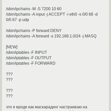
/sbin/ipchains -M -S 7200 10 60
/sbin/ipchains -A input -j ACCEPT -i eth0 -s 0/0 68 -d
0/0 67 -p udp
/sbin/ipchains -P forward DENY
/sbin/ipchains -A forward -s 192.168.1.0/24 -j MASQ
[NEW]
/sbin/iptables -F INPUT
/sbin/iptables -F OUTPUT
/sbin/iptables -F FORWARD
???
???
???
???
это я вроде как маскарадинг настраиваю на