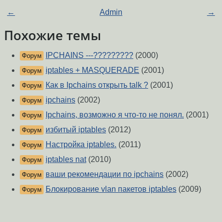
←
Admin
→
Похожие темы
IPCHAINS ---?????????
(2000)
Форум
iptables + MASQUERADE
(2001)
Форум
Как в Ipchains открыть talk ?
(2001)
Форум
ipchains
(2002)
Форум
Ipchains, возможно я что-то не понял.
(2001)
Форум
избитый iptables
(2012)
Форум
Настройка iptables.
(2011)
Форум
iptables nat
(2010)
Форум
ваши рекомендации по ipchains
(2002)
Форум
Блокирование vlan пакетов iptables
(2009)
Форум