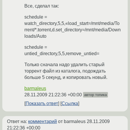
Все, сделал так:
schedule =
watch_directory,5,5,«load_start=/mnt/media/To
rrent/*.torrent,d.set_directory=/mnt/media/Down
loads/Auto
schedule =
untied_directory,5,5,remove_untied=
Только сначала надо удалить старый
торрент файл из каталога, подождать
больше 5 секунд, и копировать новый.
barmaleus
28.11.2009 21:22:36 +00:00
автор топика
Показать ответ
Ссылка
Ответ на:
комментарий
от barmaleus
28.11.2009
21:22:36 +00:00