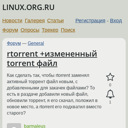
LINUX.ORG.RU
Новости
Галерея
Статьи
Регистрация
-
Вход
Форум
Опросы
Трекер
Поиск
Форум
—
General
rtorrent +измененный
torrent файл
Как сделать так, чтобы rtorrent заменял
активный торрент файл новым, с
0
добавленными для закачек файлами? То
есть в раздаче добавили новый файл,
обновили торрент, я его скачал, положил в
1
новое место, а rtorrent его подхватил вместо
старого?
barmaleus