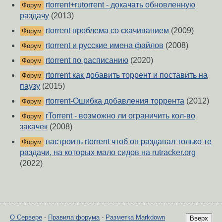
rtorrent+rutorrent - докачать обновленную
Форум
раздачу
(2013)
rtorrent проблема со скачиванием
(2009)
Форум
rtorrent и русские имена файлов
(2008)
Форум
rtorrent по расписанию
(2020)
Форум
rtorrent как добавить торрент и поставить на
Форум
паузу
(2015)
rtorrent-Ошибка добавления торрента
(2012)
Форум
rTorrent - возможно ли ограничить кол-во
Форум
закачек
(2008)
настроить rtorrent чтоб он раздавал только те
Форум
раздачи, на которых мало сидов на rutracker.org
(2022)
О Сервере
-
Правила форума
-
Разметка Markdown
Вверх