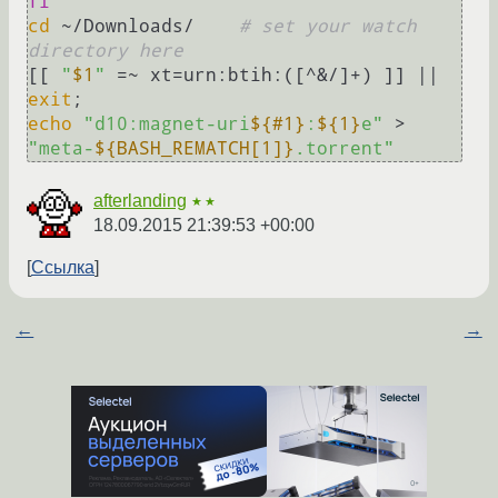
fi
cd
 ~/Downloads/    
# set your watch 
directory here
[[ 
"
$1
"
 =~ xt=urn:btih:([^&/]+) ]] || 
exit
echo
"d10:magnet-uri
${#1}
:
${1}
e"
 > 
"meta-
${BASH_REMATCH[1]}
.torrent"
afterlanding
★★
18.09.2015 21:39:53 +00:00
Ссылка
←
→