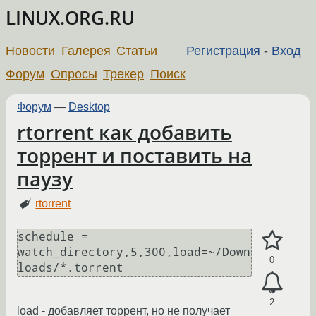
LINUX.ORG.RU
Новости
Галерея
Статьи
Регистрация
-
Вход
Форум
Опросы
Трекер
Поиск
Форум
—
Desktop
rtorrent как добавить
торрент и поставить на
паузу
rtorrent
schedule = 
watch_directory,5,300,load=~/Down
0
loads/*.torrent
2
load - добавляет торрент, но не получает