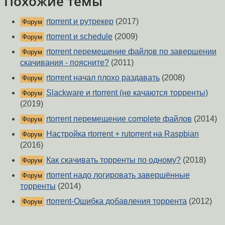
Похожие темы
rtorrent и рутрекер
(2017)
Форум
rtorrent и schedule
(2009)
Форум
rtorrent перемещение файлов по завершении
Форум
скачивания - поясните?
(2011)
rtorrent начал плохо раздавать
(2008)
Форум
Slackware и rtorrent (не качаются торренты)
Форум
(2019)
rtorrent перемещение complete файлов
(2014)
Форум
Настройка rtorrent + rutorrent на Raspbian
Форум
(2016)
Как скачивать торренты по одному?
(2018)
Форум
rtorrent надо логировать завершённые
Форум
торренты
(2014)
rtorrent-Ошибка добавления торрента
(2012)
Форум