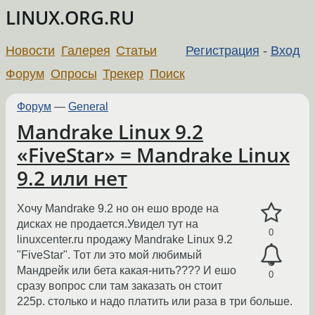
LINUX.ORG.RU
Новости
Галерея
Статьи
Регистрация
-
Вход
Форум
Опросы
Трекер
Поиск
Форум
—
General
Mandrake Linux 9.2
«FiveStar» = Mandrake Linux
9.2 или нет
Хочу Mandrake 9.2 но он ешо вроде на
дисках не продается.Увидел тут на
0
linuxcenter.ru продажу Mandrake Linux 9.2
"FiveStar". Тот ли это мой любимый
Мандрейк или бета какая-нить???? И ешо
0
сразу вопрос сли там заказать он стоит
225р. столько и надо платить или раза в три больше.