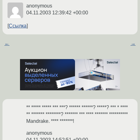
anonymous
04.11.2003 12:39:42 +00:00
Ссылка
←
→
** ***** ***** *** ***? ****** ******? *****? *** * ****
** ******* ********? ******* *** **** ******* **********
Mandrake. **** *******!
anonymous
04.11.2003 14:52:51 +00:00