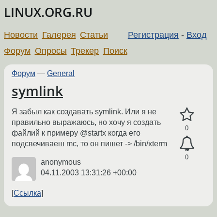
LINUX.ORG.RU
Новости
Галерея
Статьи
Регистрация
-
Вход
Форум
Опросы
Трекер
Поиск
Форум
—
General
symlink
Я забыл как создавать symlink. Или я не
правильно выражаюсь, но хочу я создать
0
файлий к примеру @startx когда его
подсвечиваеш mc, то он пишет -> /bin/xterm
0
anonymous
04.11.2003 13:31:26 +00:00
Ссылка