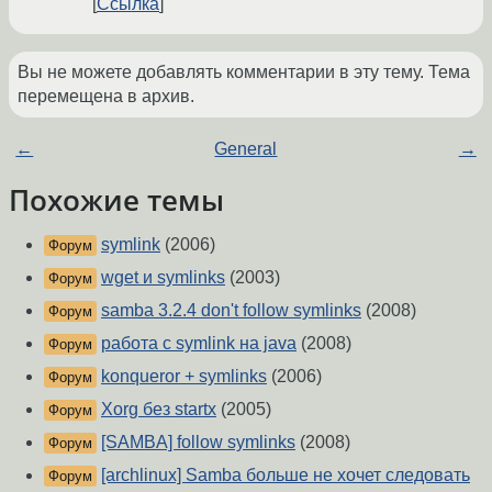
Ссылка
Вы не можете добавлять комментарии в эту тему. Тема
перемещена в архив.
←
General
→
Похожие темы
symlink
(2006)
Форум
wget и symlinks
(2003)
Форум
samba 3.2.4 don't follow symlinks
(2008)
Форум
работа с symlink на java
(2008)
Форум
konqueror + symlinks
(2006)
Форум
Xorg без startx
(2005)
Форум
[SAMBA] follow symlinks
(2008)
Форум
[archlinux] Samba больше не хочет следовать
Форум