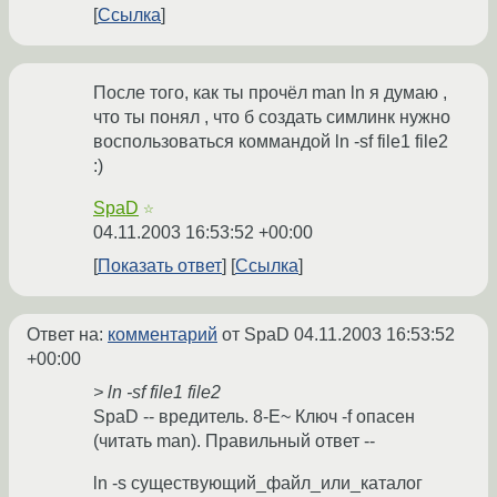
Ссылка
После того, как ты прочёл man ln я думаю ,
что ты понял , что б создать симлинк нужно
воспользоваться коммандой ln -sf file1 file2
:)
SpaD
☆
04.11.2003 16:53:52 +00:00
Показать ответ
Ссылка
Ответ на:
комментарий
от SpaD
04.11.2003 16:53:52
+00:00
> ln -sf file1 file2
SpaD -- вредитель. 8-E~ Ключ -f опасен
(читать man). Правильный ответ --
ln -s существующий_файл_или_каталог