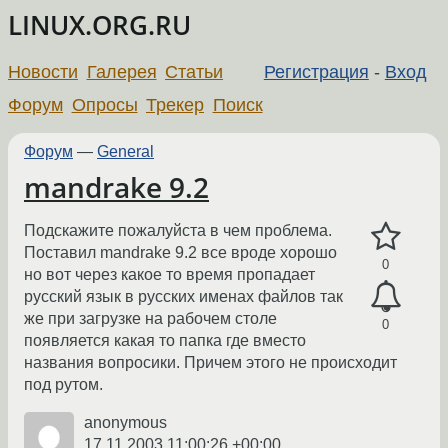
LINUX.ORG.RU
Новости
Галерея
Статьи
Регистрация
-
Вход
Форум
Опросы
Трекер
Поиск
Форум
—
General
mandrake 9.2
Подскажите пожалуйста в чем проблема.
Поставил mandrake 9.2 все вроде хорошо
0
но вот через какое то время пропадает
русский язык в русских именах файлов так
же при загрузке на рабочем столе
0
появляется какая то папка где вместо
названия вопросики. Причем этого не происходит
под рутом.
anonymous
17.11.2003 11:00:26 +00:00