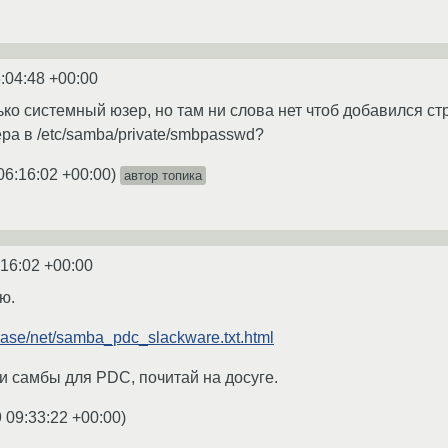
:04:48 +00:00
лько системный юзер, но там ни слова нет чтоб добавился с
ера в /etc/samba/private/smbpasswd?
06:16:02 +00:00
)
автор топика
:16:02 +00:00
ю.
base/net/samba_pdc_slackware.txt.html
и самбы для PDC, почитай на досуге.
 09:33:22 +00:00
)