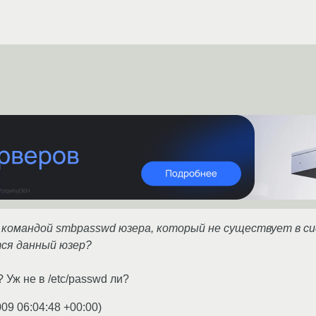
ь командой smbpasswd юзера, который не существует в с
тся данный юзер?
 Уж не в /etc/passwd ли?
009 06:04:48 +00:00
)