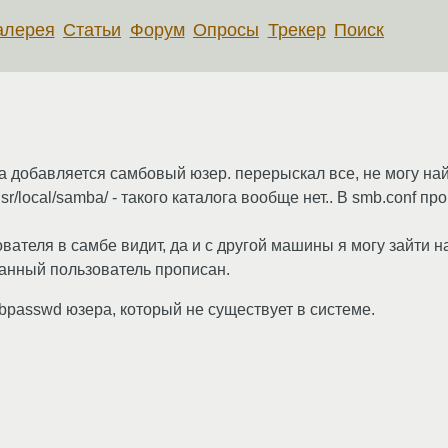
алерея
Статьи
Форум
Опросы
Трекер
Поиск
а добавляется самбовый юзер. перерыскал все, не могу найт
usr/local/samba/ - такого каталога вообще нет.. В smb.conf п
вателя в самбе видит, да и с другой машины я могу зайти 
данный пользователь прописан.
mbpasswd юзера, который не существует в системе.