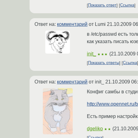
Показать ответ
Ссылка
Ответ на:
комментарий
от Lumi
21.10.2009 06
в /etc/passwd есть то
как указать писать юз
init_
(
21.10.2009 
★★★
Показать ответы
Ссылка
Ответ на:
комментарий
от init_
21.10.2009 06
Конфиг самбы в студи
http://www.opennet.ru/
Есть пример настройк
dgeliko
(
21.10.2009
★★
Ссылка