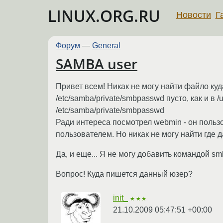
LINUX.ORG.RU
Новости
Г
Форум
—
General
SAMBA user
Привет всем! Никак не могу найти файло куд
/etc/samba/private/smbpasswd пусто, как и в /
/etc/samba/private/smbpasswd
Ради интереса посмотрел webmin - он пользо
пользователем. Но никак не могу найти где 
Да, и еще... Я не могу добавить командой s
Вопрос! Куда пишется данный юзер?
init_
★★★
21.10.2009 05:47:51 +00:00