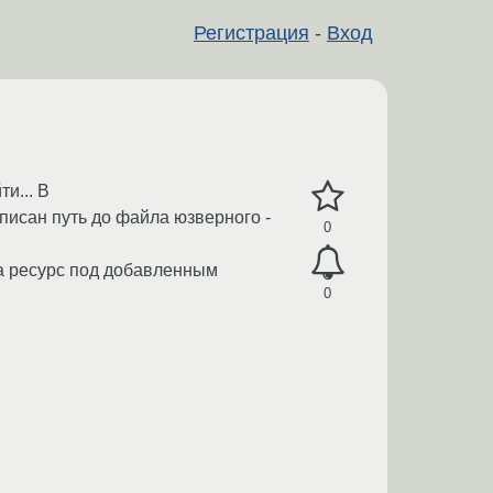
Регистрация
-
Вход
и... В
рописан путь до файла юзверного -
0
на ресурс под добавленным
0