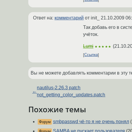
Ответ на:
комментарий
от init_
21.10.2009 06
Так добавь его в сист
учёток.
Lumi
(
21.10.2
★★★★★
Ссылка
Вы не можете добавлять комментарии в эту т
nautilus-2.26.3 patch
←
not_getting_color_updates.patch
Похожие темы
smbpasswd чё-то я не очень понял
(
Форум
SAMBA не пускает пользователя
(2
Форум