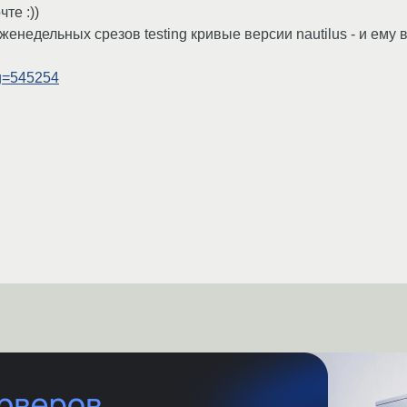
те :))
енедельных срезов testing кривые версии nautilus - и ему 
ug=545254