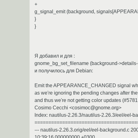
+
g_signal_emit (background, signals[APPEA
}
}
Я добавил и для :
gnome_bg_set_filename (background->details->
и получилось для Debian:
Emit the APPEARANCE_CHANGED signal when w
as we're ignoring the pending changes after the
and thus we're not getting color updates (#57
Cosimo Cecchi <cosimoc@gnome.org>
Index: nautilus-2.26.3/nautilus-2.26.3/eel/eel-
=====================================
--- nautilus-2.26.3.orig/eel/eel-background.c 2
10:39:16.000000000 +0300