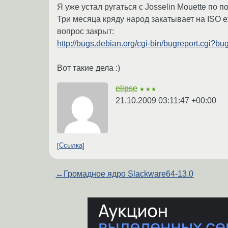
Я уже устал ругаться с Josselin Mouette по поч
Три месяца кряду народ закатывает на ISO еж
вопрос закрыт:
http://bugs.debian.org/cgi-bin/bugreport.cgi?b
Вот такие дела :)
elipse
★★★
21.10.2009 03:11:47 +00:00
Ссылка
←
Громадное ядро Slackware64-13.0