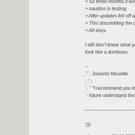
> So three months it wil
> nautilus in testing.
> After updates fell off 
> This discrediting the 
> All easy.
I still don’t know what 
look like a dumbass.
--
.''`. Josselin Mouette
: :' :
`. `' “I recommend you t
`- future understand thin
---------------------------------
:)))