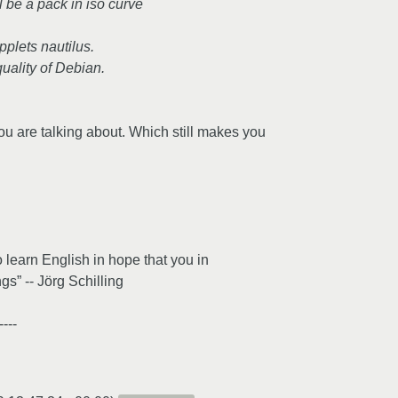
l be a pack in iso curve
applets nautilus.
quality of Debian.
you are talking about. Which still makes you
o learn English in hope that you in
gs” -- Jörg Schilling
----