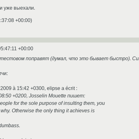
ми уже выехали.
:37:08 +00:00
)
05:47:11 +00:00
 в тестовом поправят (думал, что это бывает быстро). С
тчи:
2009 à 15:42 +0300, elipse a écrit :
 08:50 +0200, Josselin Mouette пишет:
eople for the sole purpose of insulting them, you
 why. Otherwise the only thing it achieves is
a dumbass.