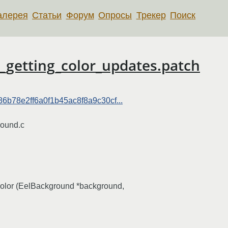
алерея
Статьи
Форум
Опросы
Трекер
Поиск
t_getting_color_updates.patch
7b86b78e2ff6a0f1b45ac8f8a9c30cf...
round.c
lor (EelBackground *background,