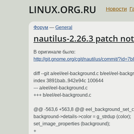
LINUX.ORG.RU
Новости
Г
Форум
—
General
nautilus-2.26.3 patch no
В оригинале было:
http://git.gnome.org/cgit/nautilus/commit/?id=
diff --git a/eel/eel-background.c b/eel/eel-backg
index 3891bab..942e94c 100644
--- a/eel/eel-background.c
+++ b/eel/eel-background.c
@@ -563,6 +563,8 @@ eel_background_set_co
background->details->color = g_strdup (color);
set_image_properties (background);
+