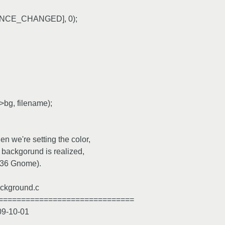
RANCE_CHANGED], 0);
bg, filename);
e're setting the color,
 backgorund is realized,
8136 Gnome).
background.c
==============================
009-10-01