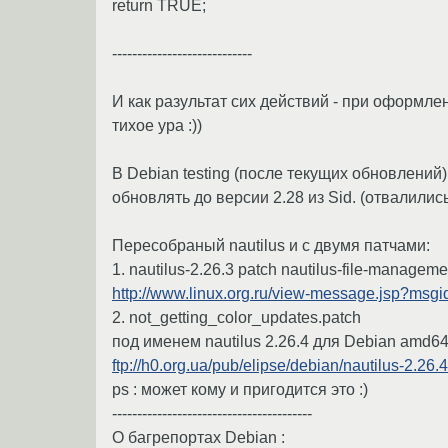
return TRUE;
----------------------------
И как разультат сих действий - при оформл
тихое ура :))
В Debian testing (после текущих обновлений
обновлять до версии 2.28 из Sid. (отвалились
Пересобраный nautilus и с двумя патчами:
1. nautilus-2.26.3 patch nautilus-file-manageme
http://www.linux.org.ru/view-message.jsp?msg
2. not_getting_color_updates.patch
под именем nautilus 2.26.4 для Debian amd64
ftp://h0.org.ua/pub/elipse/debian/nautilus-2.26.4
ps : может кому и пригодится это :)
----------------------------------------
О багрепортах Debian :