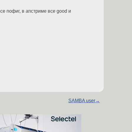
все пофиг, в апстриме все good и
SAMBA user
→