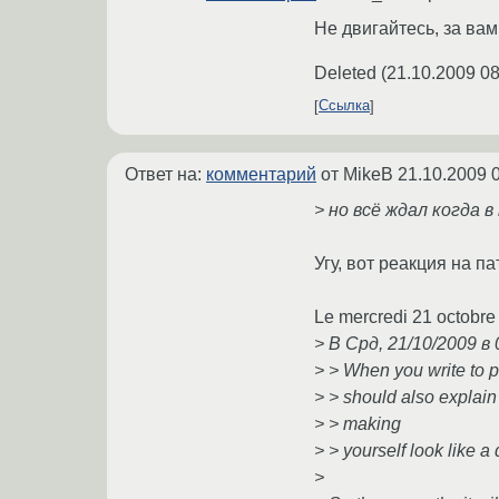
Не двигайтесь, за ва
Deleted
(
21.10.2009 08
Ссылка
Ответ на:
комментарий
от MikeB
21.10.2009 
> но всё ждал когда
Угу, вот реакция на па
Le mercredi 21 octobre 
> В Срд, 21/10/2009 в
> > When you write to p
> > should also explain
> > making
> > yourself look like 
>