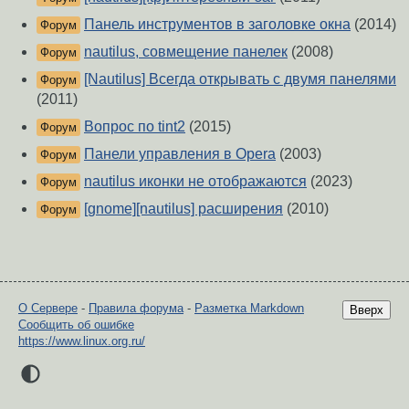
Панель инструментов в заголовке окна
(2014)
Форум
nautilus, совмещение панелек
(2008)
Форум
[Nautilus] Всегда открывать с двумя панелями
Форум
(2011)
Вопрос по tint2
(2015)
Форум
Панели управления в Opera
(2003)
Форум
nautilus иконки не отображаются
(2023)
Форум
[gnome][nautilus] расширения
(2010)
Форум
О Сервере
-
Правила форума
-
Разметка Markdown
Вверх
Сообщить об ошибке
https://www.linux.org.ru/