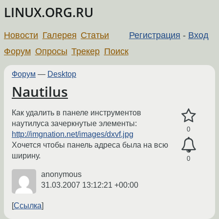
LINUX.ORG.RU
Новости
Галерея
Статьи
Регистрация
-
Вход
Форум
Опросы
Трекер
Поиск
Форум
—
Desktop
Nautilus
Как удалить в панеле инструментов
наутилуса зачеркнутые элементы:
0
http://imgnation.net/images/dxvf.jpg
Хочется чтобы панель адреса была на всю
ширину.
0
anonymous
31.03.2007 13:12:21 +00:00
Ссылка