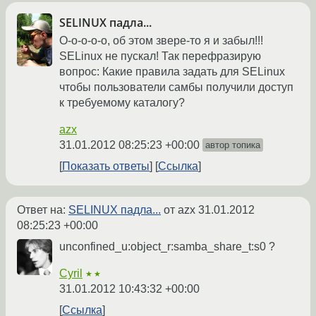
SELINUX падла...
О-о-о-о-о, об этом звере-то я и забыл!!!
SELinux не пускал! Так перефразирую
вопрос: Какие правила задать для SELinux
чтобы пользователи самбы получили доступ
к требуемому каталогу?
azx
31.01.2012 08:25:23 +00:00
автор топика
Показать ответы
Ссылка
Ответ на:
SELINUX падла...
от azx
31.01.2012
08:25:23 +00:00
unconfined_u:object_r:samba_share_t:s0 ?
Cyril
★★
31.01.2012 10:43:32 +00:00
Ссылка