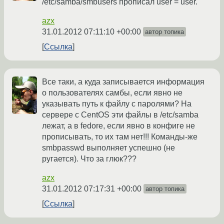
/etc/samba/smbusers прописал user = user.
azx
31.01.2012 07:11:10 +00:00
автор топика
Ссылка
Все таки, а куда записывается информация
о пользователях самбы, если явно не
указывать путь к файлу с паролями? На
сервере с CentOS эти файлы в /etc/samba
лежат, а в fedore, если явно в конфиге не
прописывать, то их там нет!!! Команды-же
smbpasswd выполняет успешно (не
ругается). Что за глюк???
azx
31.01.2012 07:17:31 +00:00
автор топика
Ссылка