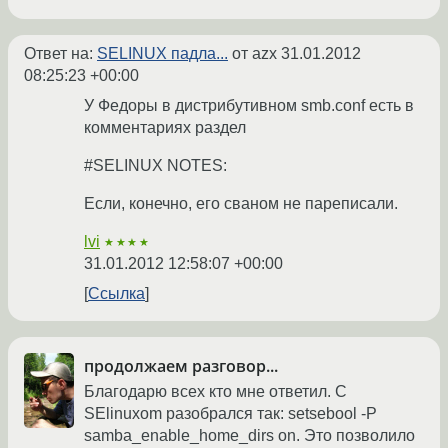
Ответ на:
SELINUX падла...
от azx
31.01.2012
08:25:23 +00:00
У Федоры в дистрибутивном smb.conf есть в
комментариях раздел
#SELINUX NOTES:
Если, конечно, его сваном не пареписали.
lvi
★★★★
31.01.2012 12:58:07 +00:00
Ссылка
продолжаем разговор...
Благодарю всех кто мне ответил. С
SElinuxom разобрался так: setsebool -P
samba_enable_home_dirs on. Это позволило