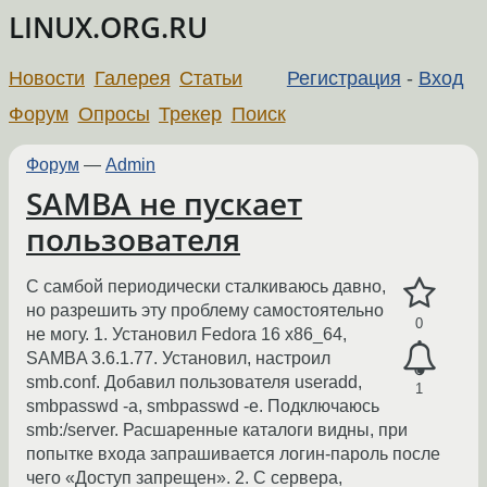
LINUX.ORG.RU
Новости
Галерея
Статьи
Регистрация
-
Вход
Форум
Опросы
Трекер
Поиск
Форум
—
Admin
SAMBA не пускает
пользователя
С самбой периодически сталкиваюсь давно,
но разрешить эту проблему самостоятельно
0
не могу. 1. Установил Fedora 16 x86_64,
SAMBA 3.6.1.77. Установил, настроил
smb.conf. Добавил пользователя useradd,
1
smbpasswd -a, smbpasswd -e. Подключаюсь
smb:/server. Расшаренные каталоги видны, при
попытке входа запрашивается логин-пароль после
чего «Доступ запрещен». 2. С сервера,