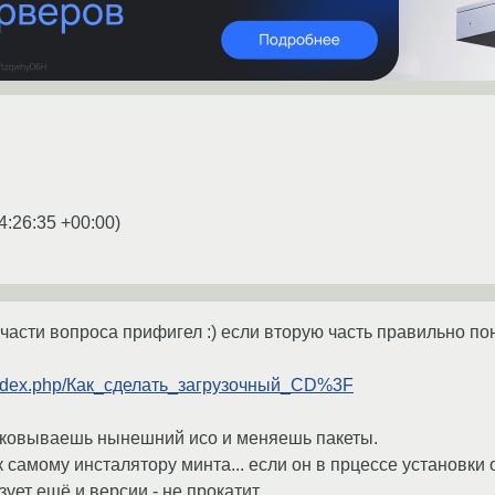
4:26:35 +00:00
)
 части вопроса прифигел :) если вторую часть правильно пон
t/index.php/Как_сделать_загрузочный_CD%3F
аковываешь нынешний исо и меняешь пакеты.
 самому инсталятору минта... если он в прцессе установки 
зует ещё и версии - не прокатит.