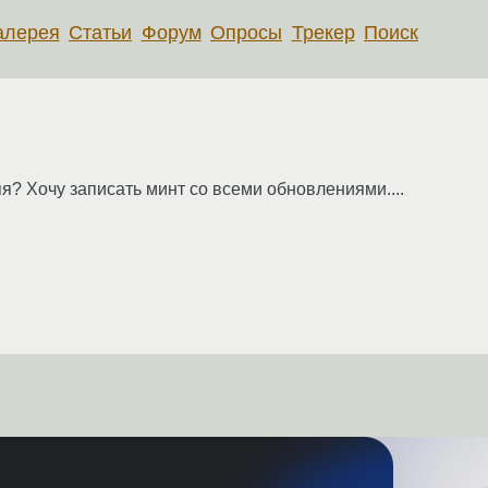
алерея
Статьи
Форум
Опросы
Трекер
Поиск
яя? Хочу записать минт со всеми обновлениями....