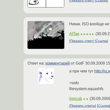
Показать ответ
Ссылка
Никак. ISO вообще не
AITap
(
30.09.2
★★★★★
Показать ответ
Ссылка
Ответ на:
комментарий
от GotF
30.09.2009 15
а при чем тут
http://ru
>sido
filesystem.squashfs
lioncub
(
30.09.2009
★★
Показать ответы
Ссылка