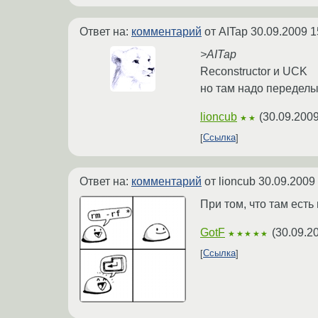
Ответ на:
комментарий
от AITap
30.09.2009 1
>AITap
Reconstructor и UCK
но там надо переделыв
lioncub
(
30.09.2009
★★
Ссылка
Ответ на:
комментарий
от lioncub
30.09.2009
При том, что там есть
GotF
(
30.09.2
★★★★★
Ссылка