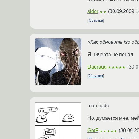
sidor
(
30.09.2009 1
★★
Ссылка
>Как обновить iso об
Я ничерта не понал
Dudraug
(
30.0
★★★★★
Ссылка
man jigdo
Но, думается мне, мей
GotF
(
30.09.2
★★★★★