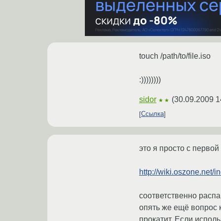
touch /path/to/file.iso
:))))))))
sidor
(
30.09.2009 1
★★
Ссылка
это я просто с первой
http://wiki.oszone.ne
соответственно расп
опять же ещё вопрос к
прокатит. Если исполь