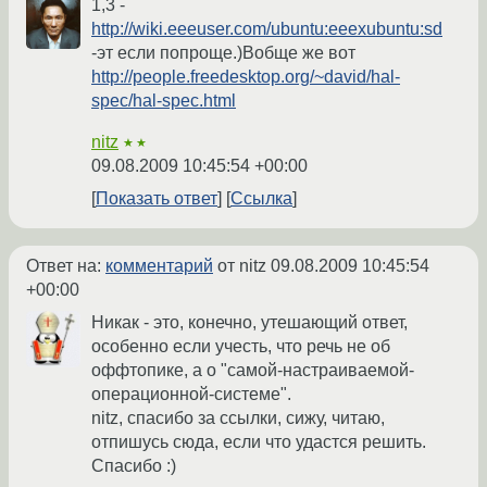
1,3 -
http://wiki.eeeuser.com/ubuntu:eeexubuntu:sd
-эт если попроще.)Вобще же вот
http://people.freedesktop.org/~david/hal-
spec/hal-spec.html
nitz
★★
09.08.2009 10:45:54 +00:00
Показать ответ
Ссылка
Ответ на:
комментарий
от nitz
09.08.2009 10:45:54
+00:00
Никак - это, конечно, утешающий ответ,
особенно если учесть, что речь не об
оффтопике, а о "самой-настраиваемой-
операционной-системе".
nitz, спасибо за ссылки, сижу, читаю,
отпишусь сюда, если что удастся решить.
Спасибо :)