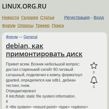
LINUX.ORG.RU
Новости
Галерея
Статьи
Регистрация
-
Вход
Форум
Опросы
Трекер
Поиск
Форум
—
General
debian, как
примонтировать диск
Привет всем. Возник небольшой вопрос:
достал старенький сигейт 80 гиговый
0
саташный, подключил к компу, форматнул
gparted, определился как sdb1. дебиан
тестинг, гном.
0
Отредактировал
# /etc/fstab: static file system information.
#
# <file system> <mount point> <type> <options>