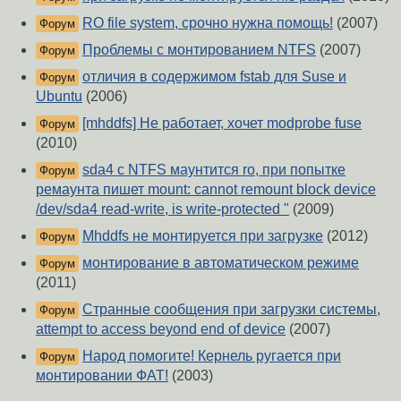
RO file system, срочно нужна помощь!
(2007)
Форум
Проблемы с монтированием NTFS
(2007)
Форум
отличия в содержимом fstab для Suse и
Форум
Ubuntu
(2006)
[mhddfs] Не работает, хочет modprobe fuse
Форум
(2010)
sda4 с NTFS маунтится ro, при попытке
Форум
ремаунта пишет mount: cannot remount block device
/dev/sda4 read-write, is write-protected "
(2009)
Mhddfs не монтируется при загрузке
(2012)
Форум
монтирование в автоматическом режиме
Форум
(2011)
Странные сообщения при загрузки системы,
Форум
attempt to access beyond end of device
(2007)
Народ помогите! Кернель ругается при
Форум
монтировании ФАТ!
(2003)