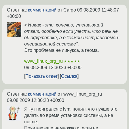
Ответ на:
комментарий
от Cargo
09.08.2009 11:48:07
+00:00
> Никак - это, конечно, утешающий
ответ, особенно если учесть, что речь не
об оффтопике, а о "самой-настраиваемой-
операционной-системе".
Это проблема не линукса, а гнома.
www_linux_org_ru
★★★★★
09.08.2009 12:30:23 +00:00
Показать ответ
Ссылка
Ответ на:
комментарий
от www_linux_org_ru
09.08.2009 12:30:23 +00:00
Я тут поигрался с lvm, понял, что лучше это
делать во время установки системы, а не
после.
Почитаю еще немножко и, если не