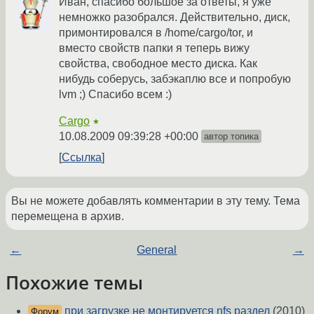
Иван, спасибо большое за ответы, я уже
немножко разобрался. Действительно, диск,
примонтировался в /home/cargo/tor, и
вместо свойств папки я теперь вижу
свойства, свободное место диска. Как
нибудь соберусь, забэкаплю все и попробую
lvm ;) Спасибо всем :)
Cargo
★
10.08.2009 09:39:28 +00:00
автор топика
Ссылка
Вы не можете добавлять комментарии в эту тему. Тема
перемещена в архив.
←
General
→
Похожие темы
при загрузке не монтируется nfs раздел
(2010)
Форум