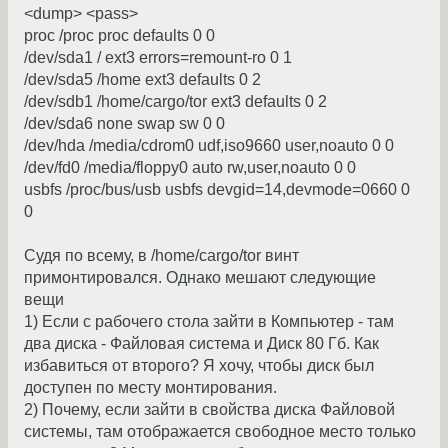
<dump> <pass>
proc /proc proc defaults 0 0
/dev/sda1 / ext3 errors=remount-ro 0 1
/dev/sda5 /home ext3 defaults 0 2
/dev/sdb1 /home/cargo/tor ext3 defaults 0 2
/dev/sda6 none swap sw 0 0
/dev/hda /media/cdrom0 udf,iso9660 user,noauto 0 0
/dev/fd0 /media/floppy0 auto rw,user,noauto 0 0
usbfs /proc/bus/usb usbfs devgid=14,devmode=0660 0
0
Судя по всему, в /home/cargo/tor винт
примонтировался. Однако мешают следующие
вещи
1) Если с рабочего стола зайти в Компьютер - там
два диска - Файловая система и Диск 80 Гб. Как
избавиться от второго? Я хочу, чтобы диск был
доступен по месту монтирования.
2) Почему, если зайти в свойства диска Файловой
системы, там отображается свободное место только