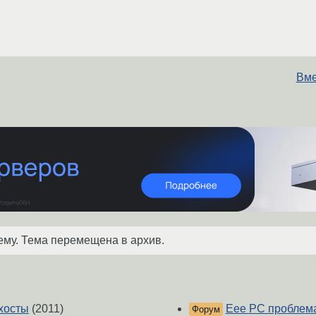
Вме
ему. Тема перемещена в архив.
 хосты
(2011)
Eee PC проблема
Форум