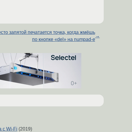
сто запятой печатается точка, когда жмёшь
→
по кнопке «del» на numpad-е
 с Wi-Fi
(2019)