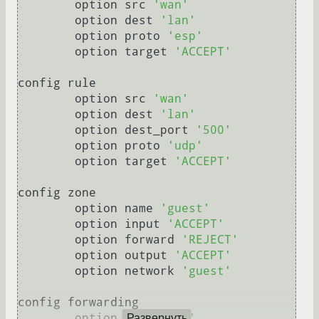
	option src 
'wan'
	option dest 
'lan'
	option proto 
'esp'
	option target 
'ACCEPT'
config rule

	option src 
'wan'
	option dest 
'lan'
	option dest_port 
'500'
	option proto 
'udp'
	option target 
'ACCEPT'
config zone

	option name 
'guest'
	option input 
'ACCEPT'
	option forward 
'REJECT'
	option output 
'ACCEPT'
	option network 
'guest'
config forwarding

	option dest 
'wan'
Развернуть