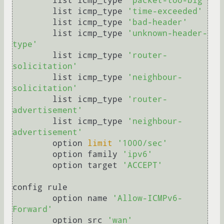
	list icmp_type 
'packet-too-big'
	list icmp_type 
'time-exceeded'
	list icmp_type 
'bad-header'
	list icmp_type 
'unknown-header-
type'
	list icmp_type 
'router-
solicitation'
	list icmp_type 
'neighbour-
solicitation'
	list icmp_type 
'router-
advertisement'
	list icmp_type 
'neighbour-
advertisement'
	option 
limit
'1000/sec'
	option family 
'ipv6'
	option target 
'ACCEPT'
config rule

	option name 
'Allow-ICMPv6-
Forward'
	option src 
'wan'