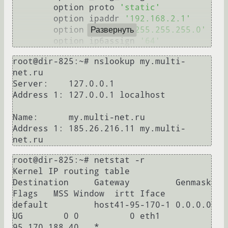
	option proto 
'static'
	option ipaddr 
'192.168.2.1'
	option netmask 
'255.255.255.0'
Развернуть
	option ip6assign 
'64'
root@dir-825:~# nslookup my.multi-
net.ru

Server:    127.0.0.1

Address 1: 127.0.0.1 localhost

Name:      my.multi-net.ru

Address 1: 185.26.216.11 my.multi-
root@dir-825:~# netstat -r

Kernel IP routing table

Destination     Gateway         Genmask         
Flags   MSS Window  irtt Iface

default         host41-95-170-1 0.0.0.0         
UG        0 0          0 eth1

95.170.188.40   *               