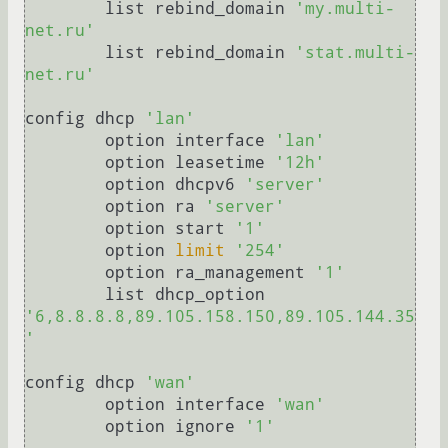
	list rebind_domain 
'my.multi-
net.ru'
	list rebind_domain 
'stat.multi-
net.ru'
config dhcp 
'lan'
	option interface 
'lan'
	option leasetime 
'12h'
	option dhcpv6 
'server'
	option ra 
'server'
	option start 
'1'
	option 
limit
'254'
	option ra_management 
'1'
	list dhcp_option 
'6,8.8.8.8,89.105.158.150,89.105.144.35
'
config dhcp 
'wan'
	option interface 
'wan'
	option ignore 
'1'