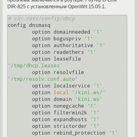
DIR-825 с установленным OpenWrt 15.05.1.
# cat /etc/config/dhcp
config dnsmasq

	option domainneeded 
'1'
	option boguspriv 
'1'
	option authoritative 
'1'
	option readethers 
'1'
	option leasefile 
'/tmp/dhcp.leases'
	option resolvfile 
'/tmp/resolv.conf.auto'
	option localservice 
'1'
	option 
local
'/kini.ws/'
	option domain 
'kini.ws'
	option nonegcache 
'1'
	option filterwin2k 
'1'
	option expandhosts 
'1'
	option strictorder 
'1'
	option rebind_protection 
'1'