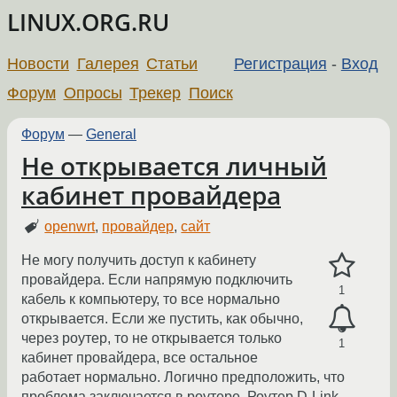
LINUX.ORG.RU
Новости
Галерея
Статьи
Регистрация
-
Вход
Форум
Опросы
Трекер
Поиск
Форум
—
General
Не открывается личный
кабинет провайдера
openwrt
,
провайдер
,
сайт
Не могу получить доступ к кабинету
провайдера. Если напрямую подключить
1
кабель к компьютеру, то все нормально
открывается. Если же пустить, как обычно,
через роутер, то не открывается только
1
кабинет провайдера, все остальное
работает нормально. Логично предположить, что
проблема заключается в роутере. Роутер D-Link