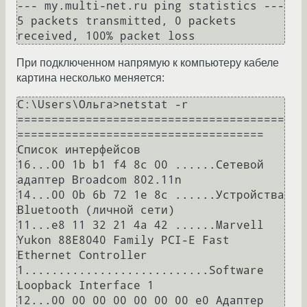
--- my.multi-net.ru ping statistics ---

5 packets transmitted, 0 packets 
При подключенном напрямую к компьютеру кабеле
картина несколько меняется:
C:\Users\Ольга>netstat -r

=======================================
====================================

Список интерфейсов

16...00 1b b1 f4 8c 00 ......Сетевой 
адаптер Broadcom 802.11n

14...00 0b 6b 72 1e 8c ......Устройства 
Bluetooth (личной сети)

11...e8 11 32 21 4a 42 ......Marvell 
Yukon 88E8040 Family PCI-E Fast 
Ethernet Controller

1...........................Software 
Loopback Interface 1

12...00 00 00 00 00 00 00 e0 Адаптер 