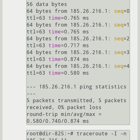
56 data bytes

64 bytes from 185.26.216.1: 
seq
=0 
ttl=63 
time
=0.765 ms

64 bytes from 185.26.216.1: 
seq
=1 
ttl=63 
time
=0.765 ms

64 bytes from 185.26.216.1: 
seq
=2 
ttl=63 
time
=0.717 ms

64 bytes from 185.26.216.1: 
seq
=3 
ttl=63 
time
=0.874 ms

64 bytes from 185.26.216.1: 
seq
=4 
ttl=63 
time
=0.580 ms

--- 185.26.216.1 ping statistics 
---

5 packets transmitted, 5 packets 
received, 0% packet loss

round-trip min/avg/max = 
root@dir-825:~# traceroute -I -n 