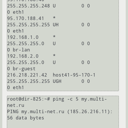
255.255.255.248 U         0 0          
0 eth1

95.170.188.41   *               
255.255.255.255 UH        0 0          
0 eth1

192.168.1.0     *               
255.255.255.0   U         0 0          
0 br-lan

192.168.2.0     *               
255.255.255.0   U         0 0          
0 br-guest

216.218.221.42  host41-95-170-1 
255.255.255.255 UGH       0 0          
root@dir-825:~# ping -c 5 my.multi-
net.ru

PING my.multi-net.ru (185.26.216.11): 
56 data bytes
