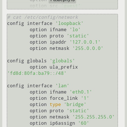
	option src 
'guest'
# cat /etc/config/network
config interface 
'loopback'
	option ifname 
'lo'
	option proto 
'static'
	option ipaddr 
'127.0.0.1'
	option netmask 
'255.0.0.0'
config globals 
'globals'
	option ula_prefix 
'fd8d:80fa:ba79::/48'
config interface 
'lan'
	option ifname 
'eth0.1'
	option force_link 
'1'
	option 
type
'bridge'
	option proto 
'static'
	option netmask 
'255.255.255.0'
	option ip6assign 
'60'