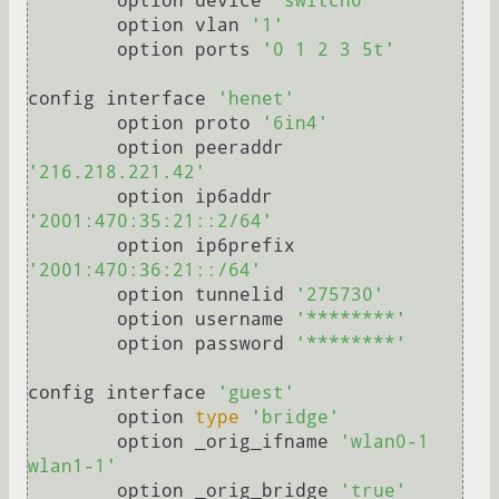
	option device 
'switch0'
	option vlan 
'1'
	option ports 
'0 1 2 3 5t'
config interface 
'henet'
	option proto 
'6in4'
	option peeraddr 
'216.218.221.42'
	option ip6addr 
'2001:470:35:21::2/64'
	option ip6prefix 
'2001:470:36:21::/64'
	option tunnelid 
'275730'
	option username 
'********'
	option password 
'********'
config interface 
'guest'
	option 
type
'bridge'
	option _orig_ifname 
'wlan0-1 
wlan1-1'
	option _orig_bridge 
'true'