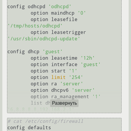
config odhcpd 
'odhcpd'
	option maindhcp 
'0'
	option leasefile 
'/tmp/hosts/odhcpd'
	option leasetrigger 
'/usr/sbin/odhcpd-update'
config dhcp 
'guest'
	option leasetime 
'12h'
	option interface 
'guest'
	option start 
'1'
	option 
limit
'254'
	option ra 
'server'
	option dhcpv6 
'server'
	option ra_management 
'1'
	list dhcp_option 
Развернуть
'6,8.8.8.8,192.168.2.1'
# cat /etc/config/firewall
config defaults
