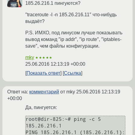
185.26.216.1 пингуются?
″traceroute -I -n 185.26.216.11″ что-нибудь
выдаёт?
P.S. ИМХО, под линусом лучше показывать
вывод команд ″ip addr″, ″ip route″, ″iptables-
save″, чем файлы конфигурации.
mky
★★★★★
25.06.2016 12:13:19 +00:00
Показать ответ
Ссылка
Ответ на:
комментарий
от mky
25.06.2016 12:13:19
+00:00
Да, пингуется:
root@dir-825:~# ping -c 5 
185.26.216.1

PING 185.26.216.1 (185.26.216.1): 