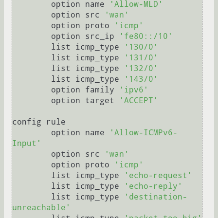
	option name 
'Allow-MLD'
	option src 
'wan'
	option proto 
'icmp'
	option src_ip 
'fe80::/10'
	list icmp_type 
'130/0'
	list icmp_type 
'131/0'
	list icmp_type 
'132/0'
	list icmp_type 
'143/0'
	option family 
'ipv6'
	option target 
'ACCEPT'
config rule

	option name 
'Allow-ICMPv6-
Input'
	option src 
'wan'
	option proto 
'icmp'
	list icmp_type 
'echo-request'
	list icmp_type 
'echo-reply'
	list icmp_type 
'destination-
unreachable'