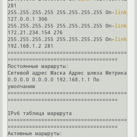
281

255.255.255.255 255.255.255.255 On-
link
127.0.0.1 306

255.255.255.255 255.255.255.255 On-
link
172.21.234.154 276

255.255.255.255 255.255.255.255 On-
link
192.168.1.2 281

=======================================
====================================

Постоянные маршруты:

Сетевой адрес Маска Адрес шлюза Метрика

0.0.0.0 0.0.0.0 192.168.1.1 По 
умолчанию

=======================================
====================================

IPv6 таблица маршрута

=======================================
====================================

Активные маршруты:
