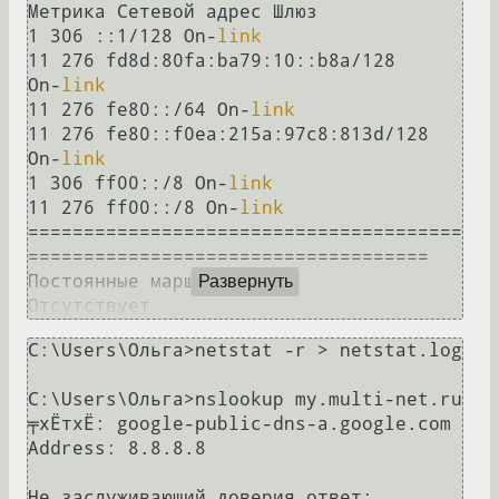
Метрика Сетевой адрес Шлюз

1 306 ::1/128 On-
link
11 276 fd8d:80fa:ba79:10::b8a/128

On-
link
11 276 fe80::/64 On-
link
11 276 fe80::f0ea:215a:97c8:813d/128

On-
link
1 306 ff00::/8 On-
link
11 276 ff00::/8 On-
link
=======================================
====================================

Постоянные маршруты:

Развернуть
C:\Users\Ольга>netstat -r > netstat.log

C:\Users\Ольга>nslookup my.multi-net.ru

╤хЁтхЁ: google-public-dns-a.google.com

Address: 8.8.8.8

Не заслуживающий доверия ответ:
