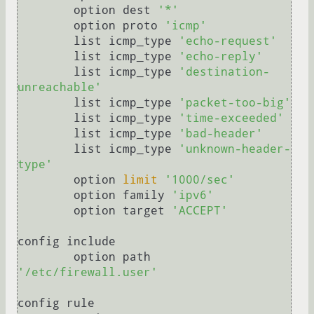
	option dest 
'*'
	option proto 
'icmp'
	list icmp_type 
'echo-request'
	list icmp_type 
'echo-reply'
	list icmp_type 
'destination-
unreachable'
	list icmp_type 
'packet-too-big'
	list icmp_type 
'time-exceeded'
	list icmp_type 
'bad-header'
	list icmp_type 
'unknown-header-
type'
	option 
limit
'1000/sec'
	option family 
'ipv6'
	option target 
'ACCEPT'
config include

	option path 
'/etc/firewall.user'
config rule
