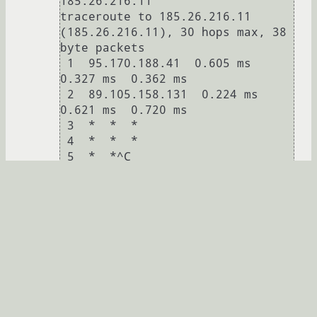
185.26.216.11

traceroute to 185.26.216.11 
(185.26.216.11), 30 hops max, 38 
byte packets

 1  95.170.188.41  0.605 ms  
0.327 ms  0.362 ms

 2  89.105.158.131  0.224 ms  
0.621 ms  0.720 ms

 3  *  *  *

 4  *  *  *

Дальше одни звезды, проверял не раз.
kini
25.06.2016 12:28:42 +00:00
автор топика
Показать ответ
Ссылка
жуть какая.