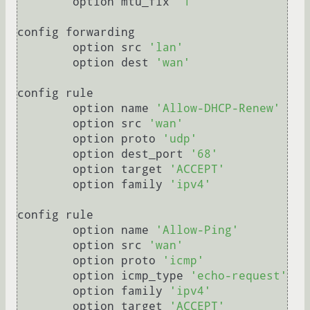
	option mtu_fix 
'1'
config forwarding

	option src 
'lan'
	option dest 
'wan'
config rule

	option name 
'Allow-DHCP-Renew'
	option src 
'wan'
	option proto 
'udp'
	option dest_port 
'68'
	option target 
'ACCEPT'
	option family 
'ipv4'
config rule

	option name 
'Allow-Ping'
	option src 
'wan'
	option proto 
'icmp'
	option icmp_type 
'echo-request'
	option family 
'ipv4'
	option target 
'ACCEPT'