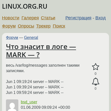
LINUX.ORG.RU
Новости
Галерея
Статьи
Регистрация
-
Вход
Форум
Опросы
Трекер
Поиск
Форум
—
General
Что знасит в логе —
MARK — ?
весь /var/log/messages заполнен такими
записями.
0
Jun 1 09:19:24 server -- MARK --
Jun 1 09:39:24 server -- MARK --
0
Jun 1 09:59:24 server -- MARK --
bsd_user
01.06.2009 09:09:24 +00:00