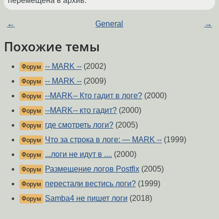
перемещена в архив.
←
General
→
Похожие темы
-- MARK --
(2002)
Форум
-- MARK --
(2009)
Форум
--MARK-- Кто гадит в логе?
(2000)
Форум
--MARK-- кто гадит?
(2000)
Форум
где смотреть логи?
(2005)
Форум
Что за строка в логе: — MARK --
(1999)
Форум
...логи не идут в ....
(2000)
Форум
Размещение логов Postfix
(2005)
Форум
перестали вестись логи?
(1999)
Форум
Samba4 не пишет логи
(2018)
Форум