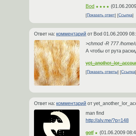
Bod
(
01.06.2009
★★★★
Показать ответ
Ссылка
Ответ на:
комментарий
от Bod
01.06.2009 08
>chmod -R 777 /home/us
А чтобы от рута раск
yet_another_lor_accou
Показать ответы
Ссылка
Ответ на:
комментарий
от yet_another_lor_a
man find
http://alv.me/?p=148
gotf
(
01.06.2009 08:4
★