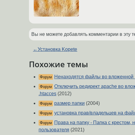
Вы не можете добавлять комментарии в эту т
←
Установка Kopete
Похожие темы
Ненаходятся файлы во вложенной 
Форум
Отключить редирект apache во вло
Форум
.htacces
(2012)
размер папки
(2004)
Форум
установка прав/владельцев на фай
Форум
Права на папку - Папка с крестом, 
Форум
пользователя
(2021)