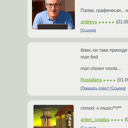
Папки, графически... 
andreyu
(
01.0
★★★★★
Ссылка
блин, он таки приходит
man find
man chown чтоли...
Rastafarra
(
01.0
★★★★
Показать ответ
Ссылка
chmod -x music/**/**
anton_jugatsu
(
★★★★