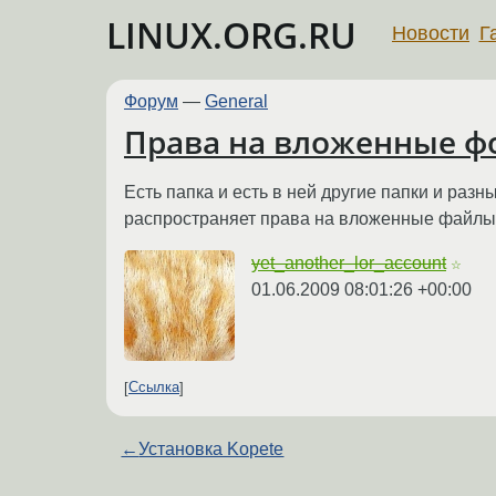
LINUX.ORG.RU
Новости
Г
Форум
—
General
Права на вложенные ф
Есть папка и есть в ней другие папки и раз
распространяет права на вложенные файлы 
yet_another_lor_account
☆
01.06.2009 08:01:26 +00:00
Ссылка
←
Установка Kopete