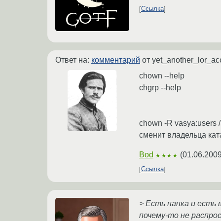
Ссылка
Ответ на:
комментарий
от yet_another_lor_a
chown --help
chgrp --help
chown -R vasya:users 
сменит владельца ката
Bod
(
01.06.2009
★★★★
Ссылка
> Есть папка и есть 
почему-то не распро