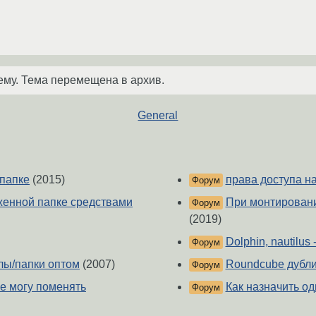
ему. Тема перемещена в архив.
General
папке
(2015)
права доступа на
Форум
женной папке средствами
При монтировани
Форум
(2019)
Dolphin, nautilus
Форум
лы/папки оптом
(2007)
Roundcube дубл
Форум
не могу поменять
Как назначить о
Форум