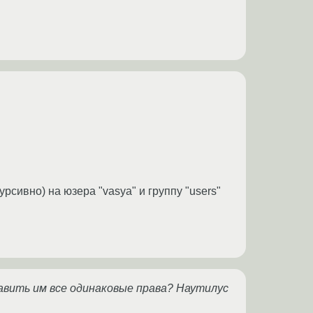
рсивно) на юзера "vasya" и группу "users"
тавить им все одинаковые права? Наутилус