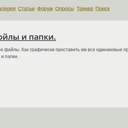
алерея
Статьи
Форум
Опросы
Трекер
Поиск
ойлы и папки.
ные файлы. Как графически проставить им все одинаковые п
и папки.