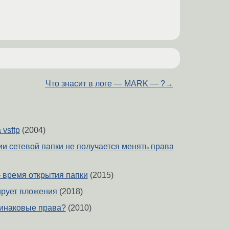
Что знасит в логе — MARK — ?
→
 vsftp
(2004)
и сетевой папки не получается менять права
 - время открытия папки
(2015)
ирует вложения
(2018)
динаковые права?
(2010)