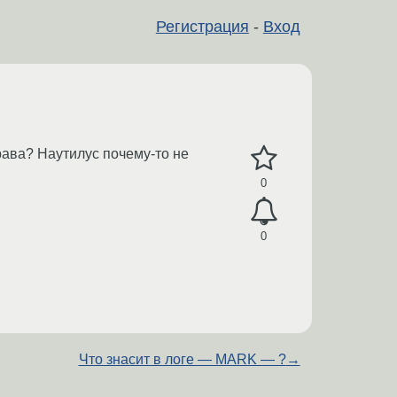
Регистрация
-
Вход
рава? Наутилус почему-то не
0
0
Что знасит в логе — MARK — ?
→