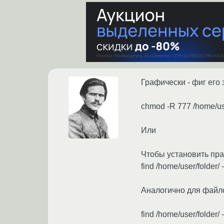
Графически - фиг его з
chmod -R 777 /home/use
Или
Чтобы установить пра
find /home/user/folder/ 
Аналогично для файл
find /home/user/folder/ 