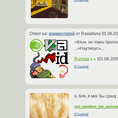
Ссылка
Ответ на:
комментарий
от Rastafarra
01.06.20
>блин, он таки приход
...«Наутиоус»...
Rumata
(
01.06.200
★★
Ссылка
о, бля, я мог бы сразу
yet_another_lor_accou
Ссылка