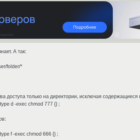
нает. А так:
r/folder/*
ва доступа только на директории, исключая содержащиеся 
-type d -exec chmod 777 {} ;
ов:
-type f -exec chmod 666 {} ;