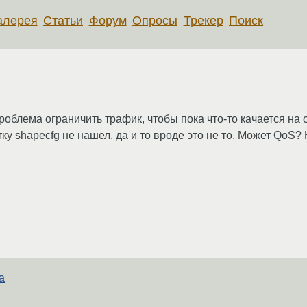
алерея
Статьи
Форум
Опросы
Трекер
Поиск
роблема ограничить трафик, чтобы пока что-то качается на 
литку shapecfg не нашел, да и то вроде это не то. Может QoS
а