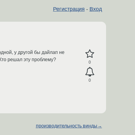
Регистрация
-
Вход
одной, у другой бы дайлап не
? Кто решал эту проблему?
0
0
производительность винды
→