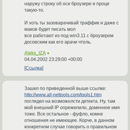
наружу строку об оси броузере и проце
такую-то.
И хоть ты зазоварачивай траффик и даже с
маков будет писать мол
все работают из под win3.11 с броузером
досовским как его арачи чтоль.
Aleks_IZA
★
04.04.2002 23:29:00 +00:00
Ссылка
Зашел по приведенной выше ссылке:
http://www.all-nettools.com/tools1.htm
поглядел на возможнлсти детекта. Ну, там
мой внешний IP опрежелило, доменное имя
тоже. Все остальное - фуфло, комне
отношения не имеющее. Корче, в данном
конкретном случае говорить о правильном