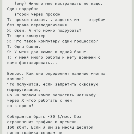
   (ему) Ничего мне настраивать не надо. 
Один подрублю -- 

   второй через проксю.

Т: прокси низззя... задетектим -- отрубим 
без права переподключения.

Я: Окей. А что можно подрубать? 

Т: один компутер

Я: Что такое компутер? один процессор?

Т: Одна башня.

Я: У меня два компа в одной башне.

Т: У меня много работы и нету времени с 
вами фантазировать...

Вопрос. Как они определяют наличие многих 
компов?

Что получится, если запретить сквозную 
маршрутизацию, 

но на первом компе запустить нетшкафу 
через Х чтоб работать с ней 

со второго?

Собираются брать ~30 $/мес. Без 
ограничения трафика и времени.

160 кбит. Если я им за месяц десяток 
гигов трафика создам не 
