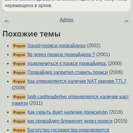
перемещена в архив.
←
Admin
→
Похожие темы
Squid+прокси провайдера
(2002)
Форум
ftp через проксю провайдера ?
(2001)
Форум
подключиться к прокси провайдера.
(2000)
Форум
Провайдер запретил ставить прокси
(2006)
Форум
Как определяется наличие NAT окромя TTL?
Форум
(2009)
[usb cardreader]не определяется наличие карт
Форум
памяти
(2011)
Как скрыть факт наличия прокси/vpn
(2018)
Форум
как провайдер блокирует через прокси
(2015)
Форум
Богатство государства определяется
Форум