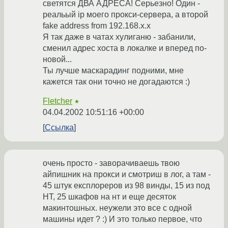
светятся ДВА АДРЕСА! Серьезно! Один -
реальый ip моего прокси-сервера, а второй
fake address from 192.168.x.x
Я так даже в чатах хулиганю - забанили,
сменил адрес хоста в локалке и вперед по-
новой...
Ты лучше маскарадинг подними, мне
кажется так они точно не догадаются :)
Fletcher
★
04.04.2002 10:51:16 +00:00
Ссылка
очень просто - заворачиваешь твою
айпишник на прокси и смотриш в лог, а там -
45 штук експлореров из 98 винды, 15 из под
НТ, 25 шкафов на нт и еще десяток
макинтошных. неужели это все с одной
машины идет ? :) И это только первое, что