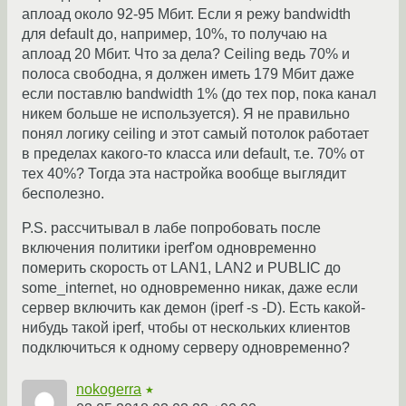
аплоад около 92-95 Мбит. Если я режу bandwidth
для default до, например, 10%, то получаю на
аплоад 20 Мбит. Что за дела? Ceiling ведь 70% и
полоса свободна, я должен иметь 179 Мбит даже
если поставлю bandwidth 1% (до тех пор, пока канал
никем больше не используется). Я не правильно
понял логику ceiling и этот самый потолок работает
в пределах какого-то класса или default, т.е. 70% от
тех 40%? Тогда эта настройка вообще выглядит
бесполезно.
P.S. рассчитывал в лабе попробовать после
включения политики iperf'ом одновременно
померить скорость от LAN1, LAN2 и PUBLIC до
some_internet, но одновременно никак, даже если
сервер включить как демон (iperf -s -D). Есть какой-
нибудь такой iperf, чтобы от нескольких клиентов
подключиться к одному серверу одновременно?
nokogerra
★