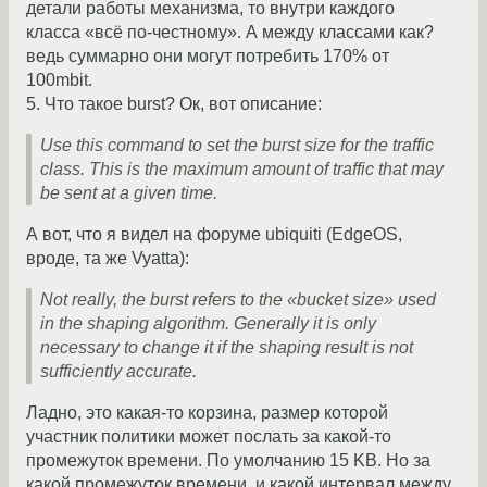
детали работы механизма, то внутри каждого
класса «всё по-честному». А между классами как?
ведь суммарно они могут потребить 170% от
100mbit.
5. Что такое burst? Ок, вот описание:
Use this command to set the burst size for the traffic
class. This is the maximum amount of traffic that may
be sent at a given time.
А вот, что я видел на форуме ubiquiti (EdgeOS,
вроде, та же Vyatta):
Not really, the burst refers to the «bucket size» used
in the shaping algorithm. Generally it is only
necessary to change it if the shaping result is not
sufficiently accurate.
Ладно, это какая-то корзина, размер которой
участник политики может послать за какой-то
промежуток времени. По умолчанию 15 KB. Но за
какой промежуток времени, и какой интервал между