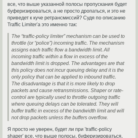
все, что выше указанной полосы пропускания будет
буферизироваться, а не просто дропаться, и это не
приведет к куче ретрансмиссий? Судя по описанию
Traffic Limiter'а это именно так:
The “traffic-policy limiter” mechanism can be used to
throttle (or “police”) incoming traffic. The mechanism
assigns each traffic flow a bandwidth limit. All
incoming traffic within a flow in excess of the
bandwidth limit is dropped. The advantages are that
this policy does not incur queuing delay and it is the
only policy that can be applied to inbound traffic.
The disadvantage is that it is more likely to drop
packets and cause retransmissions. Shaper or rate-
control are typically used to throttle outgoing traffic
where queuing delays can be tolerated. They will
buffer traffic in excess of the bandwidth limit and will
not drop packets unless the buffers overflow.
Я просто не уверен, будет ли при 'traffic-policy
shaper' все, что выше полосы, буферизироваться,