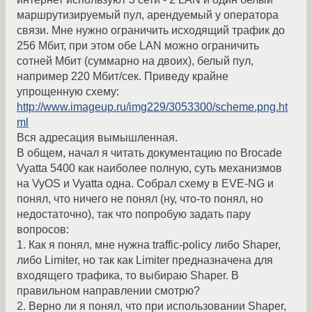
маршрутизируемый пул, арендуемый у оператора
связи. Мне нужно ограничить исходящий трафик до
256 Мбит, при этом обе LAN можно ограничить
сотней Мбит (суммарно на двоих), белый пул,
например 220 Мбит/сек. Приведу крайне
упрощенную схему:
http://www.imageup.ru/img229/3053300/scheme.png.ht
ml
Вся адресация вымышленная.
В общем, начал я читать документацию по Brocade
Vyatta 5400 как наиболее полную, суть механизмов
на VyOS и Vyatta одна. Собрал схему в EVE-NG и
понял, что ничего не понял (ну, что-то понял, но
недостаточно), так что попробую задать пару
вопросов:
1. Как я понял, мне нужна traffic-policy либо Shaper,
либо Limiter, но так как Limiter предназначена для
входящего трафика, то выбираю Shaper. В
правильном направлении смотрю?
2. Верно ли я понял, что при использовании Shaper,