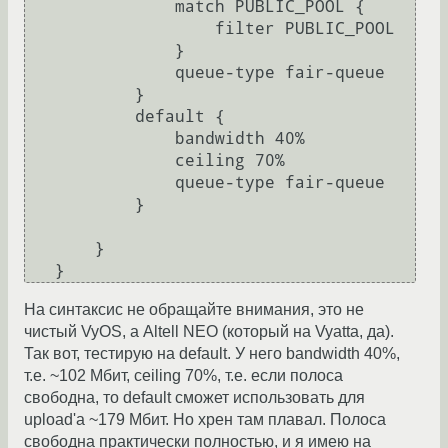
               match PUBLIC_POOL {

                   filter PUBLIC_POOL

               }

               queue-type fair-queue

           }

           default {

               bandwidth 40%

               ceiling 70%

               queue-type fair-queue

           }

       }

На синтаксис не обращайте внимания, это не
чистый VyOS, а Altell NEO (который на Vyatta, да).
Так вот, тестирую на default. У него bandwidth 40%,
т.е. ~102 Мбит, ceiling 70%, т.е. если полоса
свободна, то default сможет использовать для
upload'а ~179 Мбит. Но хрен там плавал. Полоса
свободна практически полностью, и я имею на