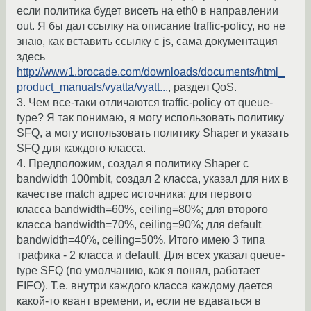
если политика будет висеть на eth0 в направлении
out. Я бы дал ссылку на описание traffic-policy, но не
знаю, как вставить ссылку с js, сама документация
здесь
http://www1.brocade.com/downloads/documents/html_
product_manuals/vyatta/vyatt...
, раздел QoS.
3. Чем все-таки отличаются traffic-policy от queue-
type? Я так понимаю, я могу использовать политику
SFQ, а могу использовать политику Shaper и указать
SFQ для каждого класса.
4. Предположим, создал я политику Shaper с
bandwidth 100mbit, создал 2 класса, указал для них в
качестве match адрес источника; для первого
класса bandwidth=60%, ceiling=80%; для второго
класса bandwidth=70%, ceiling=90%; для default
bandwidth=40%, ceiling=50%. Итого имею 3 типа
трафика - 2 класса и default. Для всех указал queue-
type SFQ (по умолчанию, как я понял, работает
FIFO). Т.е. внутри каждого класса каждому дается
какой-то квант времени, и, если не вдаваться в