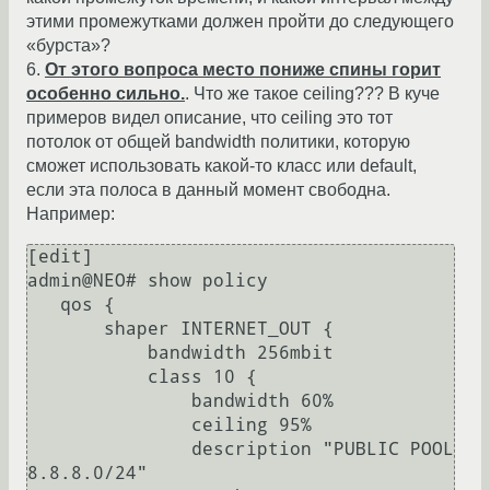
этими промежутками должен пройти до следующего
«бурста»?
6.
От этого вопроса место пониже спины горит
особенно сильно.
. Что же такое ceiling??? В куче
примеров видел описание, что ceiling это тот
потолок от общей bandwidth политики, которую
сможет использовать какой-то класс или default,
если эта полоса в данный момент свободна.
Например:
[edit]

admin@NEO# show policy

   qos {

       shaper INTERNET_OUT {

           bandwidth 256mbit

           class 10 {

               bandwidth 60%

               ceiling 95%

               description "PUBLIC POOL 
8.8.8.0/24"
