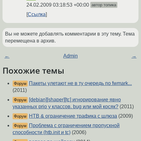
24.02.2009 03:18:53 +00:00
автор топика
Ссылка
Вы не можете добавлять комментарии в эту тему. Тема
перемещена в архив.
←
Admin
→
Похожие темы
Пакеты улетают не в ту очередь по fwmark...
Форум
(2011)
[debian][shaper][tc] игнорирование явно
Форум
указанных prio у классов. bug или мой косяк?
(2011)
HTB & ограничение трафика с шлюза
(2009)
Форум
Проблема с ограничением пропускной
Форум
способности (htb.init и tc)
(2006)