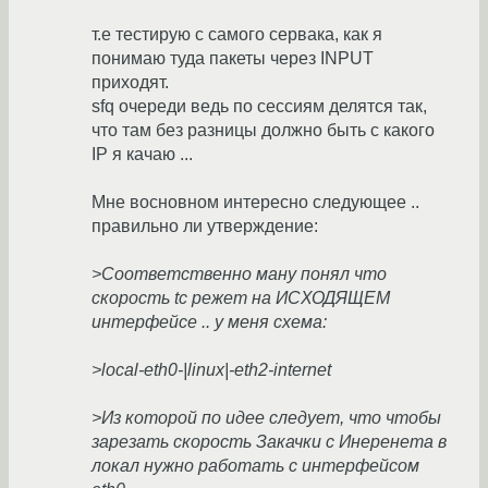
т.е тестирую с самого сервака, как я
понимаю туда пакеты через INPUT
приходят.
sfq очереди ведь по сессиям делятся так,
что там без разницы должно быть с какого
IP я качаю ...
Мне восновном интересно следующее ..
правильно ли утверждение:
>Соответственно ману понял что
скорость tc режет на ИСХОДЯЩЕМ
интерфейсе .. у меня схема:
>local-eth0-|linux|-eth2-internet
>Из которой по идее следует, что чтобы
зарезать скорость Закачки с Инеренета в
локал нужно работать с интерфейсом