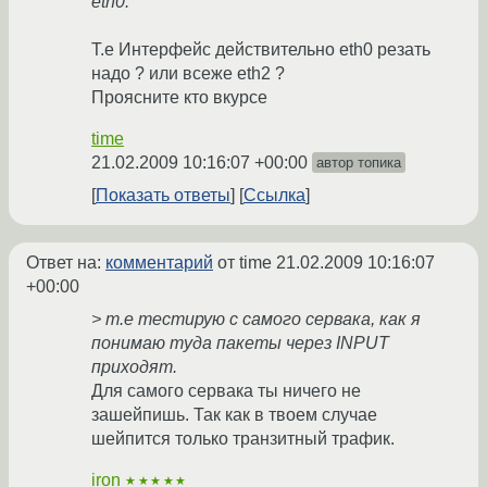
eth0.
Т.е Интерфейс действительно eth0 резать
надо ? или всеже eth2 ?
Проясните кто вкурсе
time
21.02.2009 10:16:07 +00:00
автор топика
Показать ответы
Ссылка
Ответ на:
комментарий
от time
21.02.2009 10:16:07
+00:00
> т.е тестирую с самого сервака, как я
понимаю туда пакеты через INPUT
приходят.
Для самого сервака ты ничего не
зашейпишь. Так как в твоем случае
шейпится только транзитный трафик.
iron
★★★★★