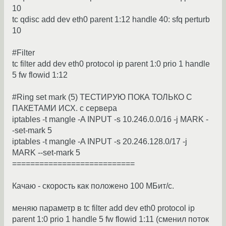
10
tc qdisc add dev eth0 parent 1:12 handle 40: sfq perturb
10
#Filter
tc filter add dev eth0 protocol ip parent 1:0 prio 1 handle
5 fw flowid 1:12
#Ring set mark (5) ТЕСТИРУЮ ПОКА ТОЛЬКО С
ПАКЕТАМИ ИСХ. с сервера
iptables -t mangle -A INPUT -s 10.246.0.0/16 -j MARK -
-set-mark 5
iptables -t mangle -A INPUT -s 20.246.128.0/17 -j
MARK --set-mark 5
===========================
Качаю - скорость как положено 100 МБит/с.
меняю параметр в tc filter add dev eth0 protocol ip
parent 1:0 prio 1 handle 5 fw flowid 1:11 (сменил поток