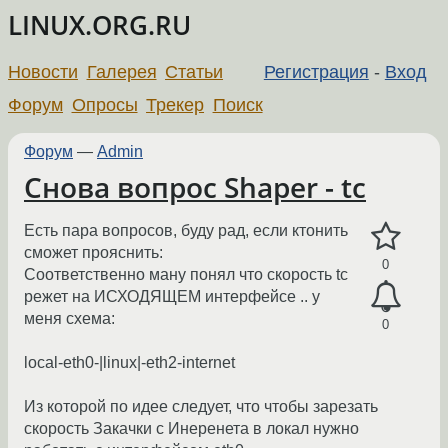
LINUX.ORG.RU
Новости
Галерея
Статьи
Регистрация
-
Вход
Форум
Опросы
Трекер
Поиск
Форум
—
Admin
Снова вопрос Shaper - tc
Есть пара вопросов, буду рад, если ктонить
сможет прояснить:
0
Соответственно ману понял что скорость tc
режет на ИСХОДЯЩЕМ интерфейсе .. у
меня схема:
0
local-eth0-|linux|-eth2-internet
Из которой по идее следует, что чтобы зарезать
скорость Закачки с Инеренета в локал нужно