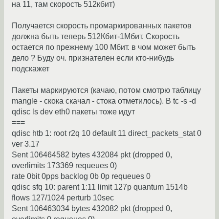
на 11, там скорость 512кбит)
Получается скорость промаркированных пакетов
должна быть теперь 512Кбит-1Мбит. Скорость
остается по прежнему 100 Мбит. в чом может быть
дело ? Буду оч. признателен если кто-нибудь
подскажет
Пакеты маркируются (качаю, потом смотрю таблицу
mangle - скока скачал - стока отметилось). В tc -s -d
qdisc ls dev eth0 пакеты тоже идут
===
qdisc htb 1: root r2q 10 default 11 direct_packets_stat 0
ver 3.17
Sent 106464582 bytes 432084 pkt (dropped 0,
overlimits 173369 requeues 0)
rate 0bit 0pps backlog 0b 0p requeues 0
qdisc sfq 10: parent 1:11 limit 127p quantum 1514b
flows 127/1024 perturb 10sec
Sent 106463034 bytes 432082 pkt (dropped 0,