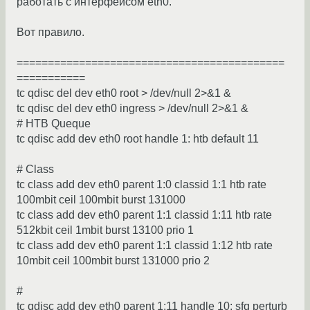
работать с интерфейсом eth0.
Вот правило.
===========================================
===========
tc qdisc del dev eth0 root > /dev/null 2>&1 &
tc qdisc del dev eth0 ingress > /dev/null 2>&1 &
# HTB Queque
tc qdisc add dev eth0 root handle 1: htb default 11
# Class
tc class add dev eth0 parent 1:0 classid 1:1 htb rate
100mbit ceil 100mbit burst 131000
tc class add dev eth0 parent 1:1 classid 1:11 htb rate
512kbit ceil 1mbit burst 13100 prio 1
tc class add dev eth0 parent 1:1 classid 1:12 htb rate
10mbit ceil 100mbit burst 131000 prio 2
#
tc qdisc add dev eth0 parent 1:11 handle 10: sfq perturb