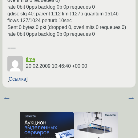
overlimits 0 requeues 0)
rate 0bit 0pps backlog 0b 0p requeues 0
qdisc sfq 40: parent 1:12 limit 127p quantum 1514b
flows 127/1024 perturb 10sec
Sent 0 bytes 0 pkt (dropped 0, overlimits 0 requeues 0)
rate 0bit 0pps backlog 0b 0p requeues 0
===
time
20.02.2009 10:46:40 +00:00
Ссылка
←
→