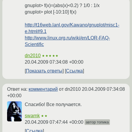
gnuplot> f(x)=(abs(x)<0.2) ? 1/0 : 1/x
gnuplot> plot [-10:10] f(x)
http://t16web.lanl.gov/Kawano/gnuplot/misc1-
e.html#9.1
http://www.linux.org.ru/wiki/en/LOR-FAQ-
Scientific
dn2010
★★★★★
20.04.2009 07:34:08 +00:00
Показать ответы
Ссылка
Ответ на:
комментарий
от dn2010
20.04.2009 07:34:08
+00:00
Спасибо! Все получается.
swarnk
★★
20.04.2009 07:47:44 +00:00
автор топика
Ссылка