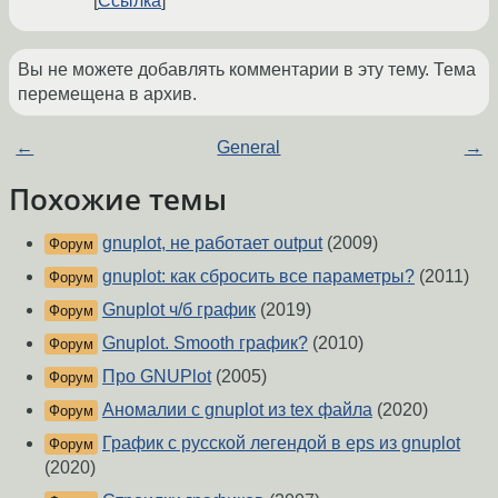
Ссылка
Вы не можете добавлять комментарии в эту тему. Тема
перемещена в архив.
←
General
→
Похожие темы
gnuplot, не работает output
(2009)
Форум
gnuplot: как сбросить все параметры?
(2011)
Форум
Gnuplot ч/б график
(2019)
Форум
Gnuplot. Smooth график?
(2010)
Форум
Про GNUPlot
(2005)
Форум
Аномалии c gnuplot из tex файла
(2020)
Форум
График с русской легендой в eps из gnuplot
Форум
(2020)