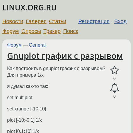
LINUX.ORG.RU
Новости
Галерея
Статьи
Регистрация
-
Вход
Форум
Опросы
Трекер
Поиск
Форум
—
General
Gnuplot график с разрывом
Как построить в gnuplot график с разрывом?
Для примера 1/х
0
я думал как-то так:
0
set multiplot
set xrange [-10:10]
plot [-10:-0.1] 1/x
plot [0.1:10] 1/x