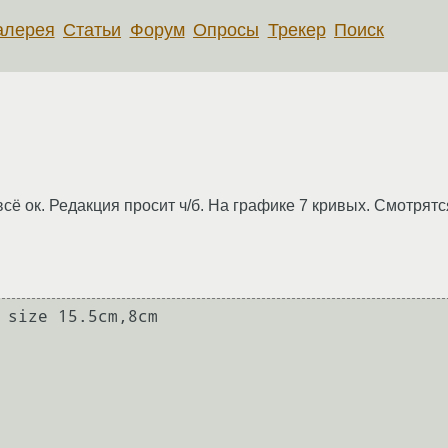
алерея
Статьи
Форум
Опросы
Трекер
Поиск
всё ок. Редакция просит ч/б. На графике 7 кривых. Смотрят
 size 15.5cm,8cm
