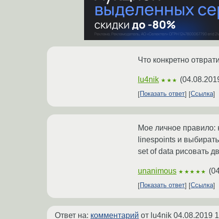
Что конкретно отвра
lu4nik
(
04.08.201
★★★
Показать ответ
Ссылка
Мое личное правило: н
linespoints и выбира
set of data рисовать
unanimous
(
04
★★★★★
Показать ответ
Ссылка
Ответ на:
комментарий
от lu4nik
04.08.2019 1