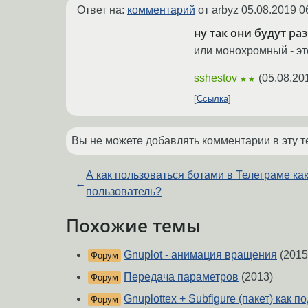
Ответ на:
комментарий
от arbyz
05.08.2019 0
ну так они будут ра
или монохромный - эт
sshestov
(
05.08.20
★★
Ссылка
Вы не можете добавлять комментарии в эту т
А как пользоваться ботами в Телеграме ка
←
пользователь?
Похожие темы
Gnuplot - анимация вращения
(2015
Форум
Передача параметров
(2013)
Форум
Gnuplottex + Subfigure (пакет) как п
Форум