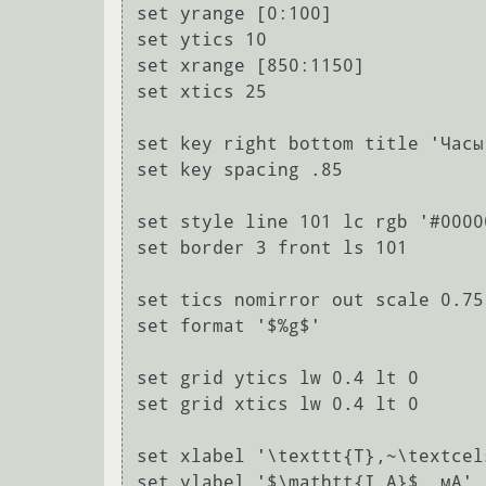
set yrange [0:100]

set ytics 10

set xrange [850:1150]

set xtics 25

set key right bottom title 'Часы'
set key spacing .85

set style line 101 lc rgb '#0000
set border 3 front ls 101

set tics nomirror out scale 0.75

set format '$%g$'

set grid ytics lw 0.4 lt 0

set grid xtics lw 0.4 lt 0

set xlabel '\texttt{T},~\textcel
set ylabel '$\mathtt{I_A}$, мА'
