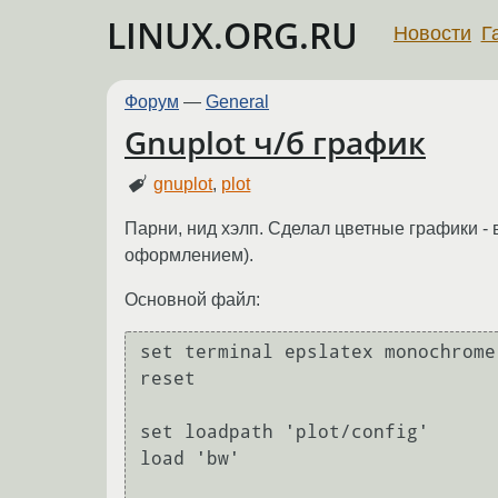
LINUX.ORG.RU
Новости
Г
Форум
—
General
Gnuplot ч/б график
gnuplot
,
plot
Парни, нид хэлп. Сделал цветные графики - 
оформлением).
Основной файл:
set terminal epslatex monochrome
reset

set loadpath 'plot/config'

load 'bw'
