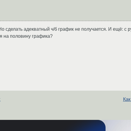
Но сделать адекватный ч/б график не получается. И ещё: с 
я на половину графика?
к
Как