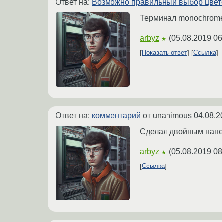
Ответ на:
Возможно правильный выбор цвет
Терминал monochrome.
arbyz
(
05.08.2019 06
★
Показать ответ
Ссылка
Ответ на:
комментарий
от unanimous
04.08.2
Сделал двойным нане
arbyz
(
05.08.2019 08
★
Ссылка