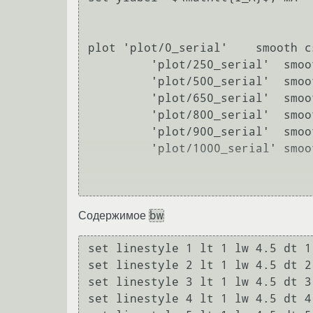
plot 'plot/0_serial'    smooth c
         'plot/250_serial'  smooth csp with lines ls 2 lw 3 title "250",\

         'plot/500_serial'  smooth csp with lines ls 3 lw 3 title "500",\

         'plot/650_serial'  smooth csp with lines ls 4 lw 3 title "650",\

         'plot/800_serial'  smooth csp with lines ls 5 lw 3 title "800",\

         'plot/900_serial'  smooth csp with lines ls 6 lw 3 title "900",\

         'plot/1000_serial' smooth csp with lines ls 11 lw 3 title "1000"

bw
Содержимое
set linestyle 1 lt 1 lw 4.5 dt 1

set linestyle 2 lt 1 lw 4.5 dt 2

set linestyle 3 lt 1 lw 4.5 dt 3

set linestyle 4 lt 1 lw 4.5 dt 4
