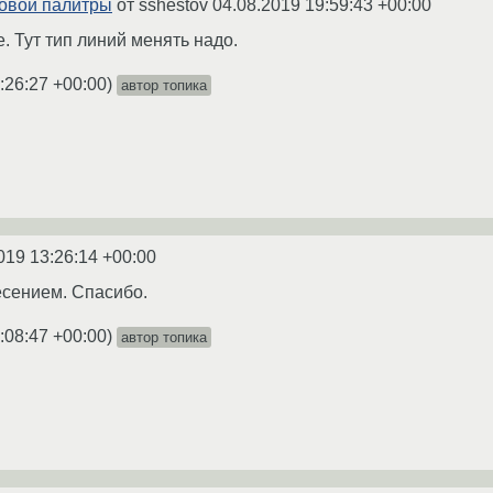
овой палитры
от sshestov
04.08.2019 19:59:43 +00:00
 Тут тип линий менять надо.
:26:27 +00:00
)
автор топика
019 13:26:14 +00:00
сением. Спасибо.
:08:47 +00:00
)
автор топика