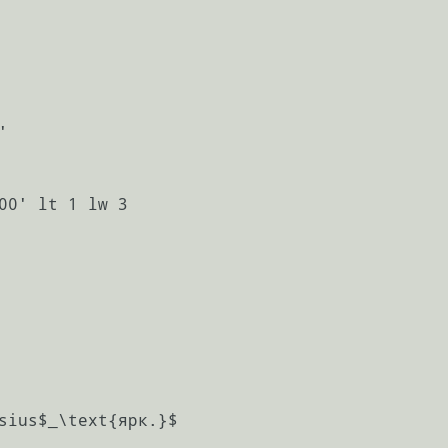


00' lt 1 lw 3

sius$_\text{ярк.}$
