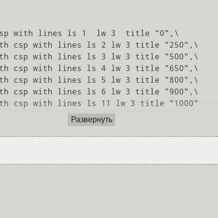
sp with lines ls 1  lw 3  title "0",\

Развернуть