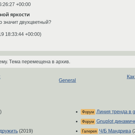
6:26:27 +00:00
зной яркости
о значит двухцветный?
19 18:33:44 +00:00
)
ему. Тема перемещена в архив.
к
Как
General
)
Линия тренда в 
Форум
Gnuplot динамич
Форум
одружить
(2019)
Ч/Б Мандрива
(
Галерея