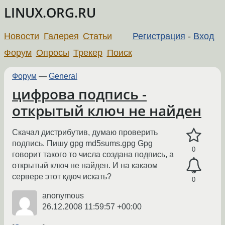
LINUX.ORG.RU
Новости
Галерея
Статьи
Регистрация
-
Вход
Форум
Опросы
Трекер
Поиск
Форум
—
General
цифрова подпись -
открытый ключ не найден
Скачал дистрибутив, думаю проверить
подпись. Пишу gpg md5sums.gpg Gpg
0
говорит такого то числа создана подпись, а
открытый ключ не найден. И на какаом
сервере этот кдюч искать?
0
anonymous
26.12.2008 11:59:57 +00:00