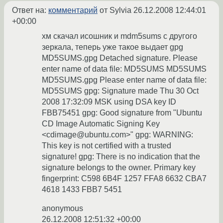
Ответ на:
комментарий
от Sylvia
26.12.2008 12:44:01
+00:00
хм скачал исошник и mdm5sums с другого
зеркала, теперь уже такое выдает gpg
MD5SUMS.gpg Detached signature. Please
enter name of data file: MD5SUMS MD5SUMS
MD5SUMS.gpg Please enter name of data file:
MD5SUMS gpg: Signature made Thu 30 Oct
2008 17:32:09 MSK using DSA key ID
FBB75451 gpg: Good signature from "Ubuntu
CD Image Automatic Signing Key
<cdimage@ubuntu.com>" gpg: WARNING:
This key is not certified with a trusted
signature! gpg: There is no indication that the
signature belongs to the owner. Primary key
fingerprint: C598 6B4F 1257 FFA8 6632 CBA7
4618 1433 FBB7 5451
anonymous
26.12.2008 12:51:32 +00:00