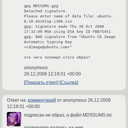
gpg MD5SUMS.gpg 

Detached signature.

Please enter name of data file: ubuntu-
8.10-desktop-i386.iso 

gpg: Signature made Thu 30 Oct 2008 
17:32:09 MSK using DSA key ID FBB75451

gpg: BAD signature from "Ubuntu CD Image 
Automatic Signing Key 
<cdimage@ubuntu.com>"

это чего поломал ктото образ?
anonymous
26.12.2008 12:19:31 +00:00
Показать ответ
Ссылка
Ответ на:
комментарий
от anonymous
26.12.2008
12:19:31 +00:00
подписан не образ, а файл MD5SUMS.txt
проверяете подпись на нем