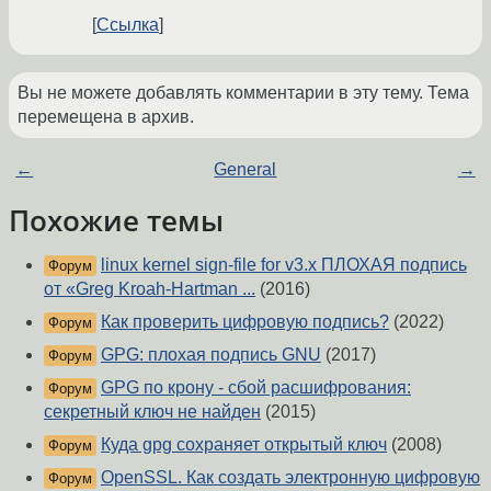
Ссылка
Вы не можете добавлять комментарии в эту тему. Тема
перемещена в архив.
←
General
→
Похожие темы
linux kernel sign-file for v3.x ПЛОХАЯ подпись
Форум
от «Greg Kroah-Hartman ...
(2016)
Как проверить цифровую подпись?
(2022)
Форум
GPG: плохая подпись GNU
(2017)
Форум
GPG по крону - сбой расшифрования:
Форум
секретный ключ не найден
(2015)
Куда gpg сохраняет открытый ключ
(2008)
Форум
OpenSSL. Как создать электронную цифровую
Форум