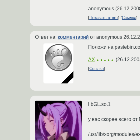
anonymous
(
26.12.200
Показать ответ
Ссылка
Ответ на:
комментарий
от anonymous
26.12.
Положи на pastebin.com
AX
(
26.12.200
★★★★★
Ссылка
libGL.so.1
у вас скорее всего от
/usr/lib/xorg/modules/e