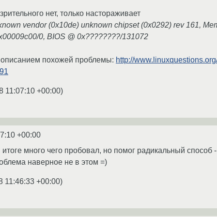
зрительного нет, только настораживает
unknown vendor (0x10de) unknown chipset (0x0292) rev 161, M
0x00009c00/0, BIOS @ 0x????????/131072
с описанием похожей проблемы:
http://www.linuxquestions.or
91
8 11:07:10 +00:00
)
07:10 +00:00
 итоге много чего пробовал, но помог радикальный способ -
облема наверное не в этом =)
8 11:46:33 +00:00
)