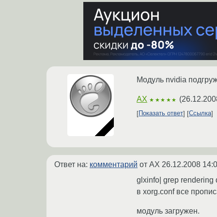
Модуль nvidia подгруж
AX
(
26.12.200
★★★★★
Показать ответ
Ссылка
Ответ на:
комментарий
от AX
26.12.2008 14:
glxinfo| grep rendering 
в xorg.conf все пропис
модуль загружен.