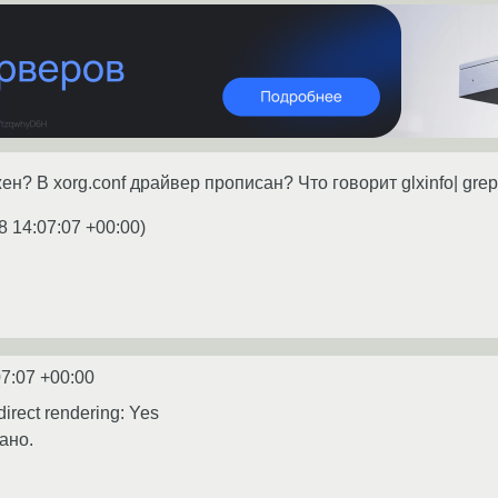
ен? В xorg.conf драйвер прописан? Что говорит glxinfo| grep
8 14:07:07 +00:00
)
07:07 +00:00
direct rendering: Yes
ано.