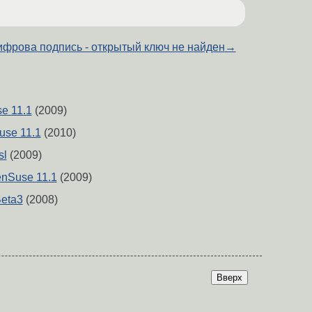
ифрова подпись - открытый ключ не найден
→
 11.1
(2009)
use 11.1
(2010)
sl
(2009)
nSuse 11.1
(2009)
eta3
(2008)
Вверх