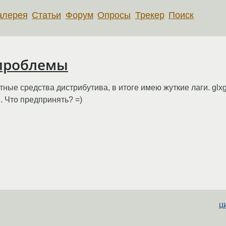
алерея
Статьи
Форум
Опросы
Трекер
Поиск
 проблемы
ные средства дистрибутива, в итоге имею жуткие лаги. glxg
. Что предпринять? =)
ц