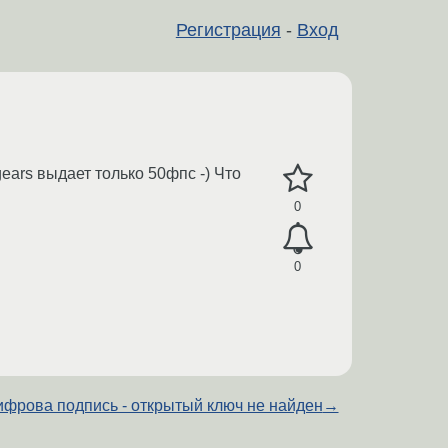
Регистрация
-
Вход
ears выдает только 50фпс -) Что
0
0
ифрова подпись - открытый ключ не найден
→