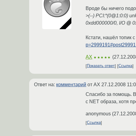
Вроде бы ничего подо
>(--) PCI:*(0@1:0:0) 
0xdd000000/0, I/O @ 
Кстати, нашёл топик 
p=2999191#post29991
AX
(
27.12.200
★★★★★
Показать ответ
Ссылка
Ответ на:
комментарий
от AX
27.12.2008 11:
Спасибо за помощь. В
с NET образа, хотя пр
anonymous
(
27.12.200
Ссылка