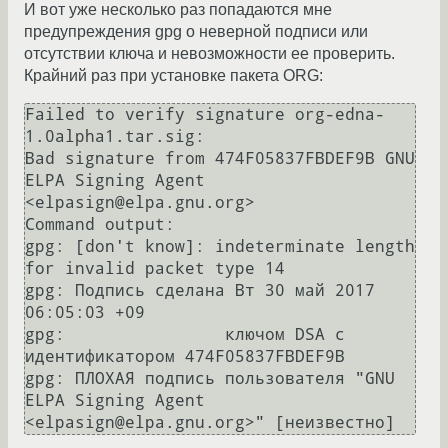
И вот уже несколько раз попадаются мне
предупреждения gpg о неверной подписи или
отсутствии ключа и невозможности ее проверить.
Крайний раз при установке пакета ORG:
Failed to verify signature org-edna-
1.0alpha1.tar.sig:

Bad signature from 474F05837FBDEF9B GNU 
ELPA Signing Agent 
<elpasign@elpa.gnu.org>

Command output:

gpg: [don't know]: indeterminate length 
for invalid packet type 14

gpg: Подпись сделана Вт 30 май 2017 
06:05:03 +09

gpg:                ключом DSA с 
идентификатором 474F05837FBDEF9B

gpg: ПЛОХАЯ подпись пользователя "GNU 
ELPA Signing Agent 