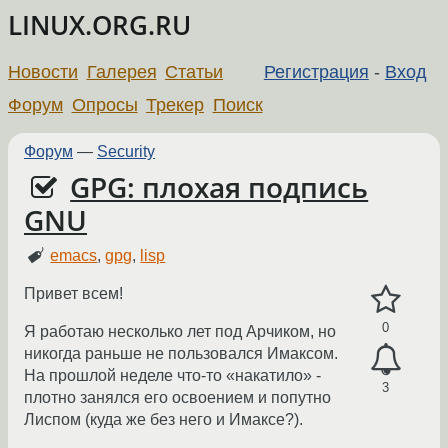
LINUX.ORG.RU
Новости
Галерея
Статьи
Регистрация
-
Вход
Форум
Опросы
Трекер
Поиск
Форум
—
Security
GPG: плохая подпись
GNU
emacs
,
gpg
,
lisp
Привет всем!
0
Я работаю несколько лет под Арчиком, но
никогда раньше не пользовался Имаксом.
На прошлой неделе что-то «накатило» -
3
плотно занялся его освоением и попутно
Лиспом (куда же без него и Имаксе?).