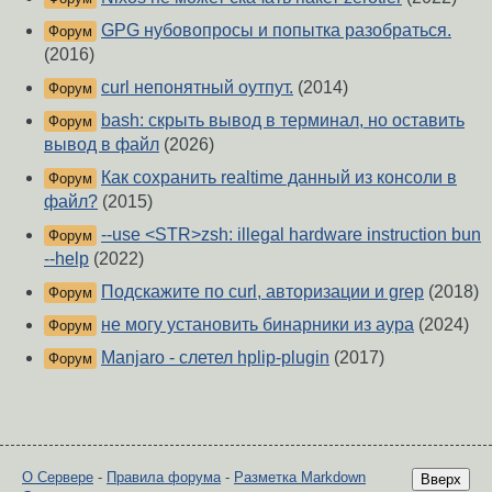
GPG нубовопросы и попытка разобраться.
Форум
(2016)
curl непонятный оутпут.
(2014)
Форум
bash: скрыть вывод в терминал, но оставить
Форум
вывод в файл
(2026)
Как сохранить realtime данный из консоли в
Форум
файл?
(2015)
--use <STR>zsh: illegal hardware instruction bun
Форум
--help
(2022)
Подскажите по curl, авторизации и grep
(2018)
Форум
не могу установить бинарники из аура
(2024)
Форум
Manjaro - слетел hplip-plugin
(2017)
Форум
О Сервере
-
Правила форума
-
Разметка Markdown
Вверх