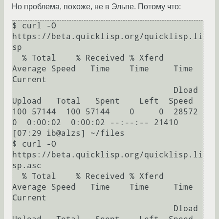
Но проблема, похоже, не в Эльпе. Потому что:
$ curl -O 
https://beta.quicklisp.org/quicklisp.li
sp

  % Total    % Received % Xferd  
Average Speed   Time    Time     Time  
Current

                                 Dload  
Upload   Total   Spent    Left  Speed

100 57144  100 57144    0     0  28572      
0  0:00:02  0:00:02 --:--:-- 21410

[07:29 ib@alzs] ~/files

$ curl -O 
https://beta.quicklisp.org/quicklisp.li
sp.asc

  % Total    % Received % Xferd  
Average Speed   Time    Time     Time  
Current

                                 Dload  