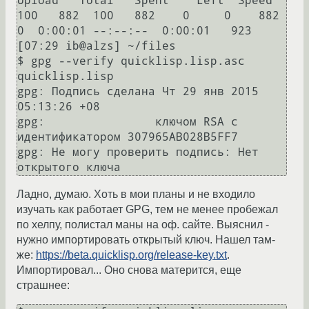
Upload   Total   Spent    Left  Speed

100   882  100   882    0     0    882      
0  0:00:01 --:--:--  0:00:01   923

[07:29 ib@alzs] ~/files

$ gpg --verify quicklisp.lisp.asc 
quicklisp.lisp

gpg: Подпись сделана Чт 29 янв 2015 
05:13:26 +08

gpg:                ключом RSA с 
идентификатором 307965AB028B5FF7

gpg: Не могу проверить подпись: Нет 
Ладно, думаю. Хоть в мои планы и не входило
изучать как работает GPG, тем не менее пробежал
по хелпу, полистал маны на оф. сайте. Выяснил -
нужно импортировать открытый ключ. Нашел там-
же:
https://beta.quicklisp.org/release-key.txt
.
Импортировал... Оно снова матерится, еще
страшнее: