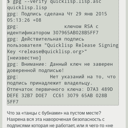
$ gpg --verify quicklisp.lisp.asc 
quicklisp.lisp

gpg: Подпись сделана Чт 29 янв 2015 
05:13:26 +08

gpg:                ключом RSA с 
идентификатором 307965AB028B5FF7

gpg: Действительная подпись 
пользователя "Quicklisp Release Signing 
Key <release@quicklisp.org>" 
[неизвестно]

gpg: Внимание: Данный ключ не заверен 
доверенной подписью!

gpg:           Нет указаний на то, что 
подпись принадлежит владельцу.

Отпечаток первичного ключа: D7A3 489D 
DEFE 32B7 D0E7  CC61 3079 65AB 028B 
Что за «танцы с бубнами» на пустом месте?
Нахрена вся эта навороченая безопасность с
подписями которая не работает, или я чего-то «не