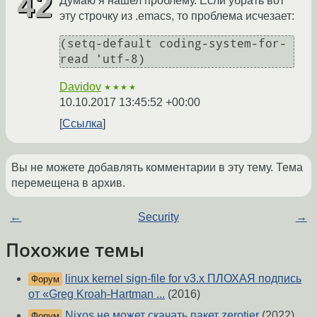
Думаю я нашел проблему. Если убрать вот
эту строчку из .emacs, то проблема исчезает:
(setq-default coding-system-for-
Davidov
★★★★
10.10.2017 13:45:52 +00:00
Ссылка
Вы не можете добавлять комментарии в эту тему. Тема
перемещена в архив.
←
Security
→
Похожие темы
linux kernel sign-file for v3.x ПЛОХАЯ подпись
Форум
от «Greg Kroah-Hartman ...
(2016)
Nixos не может скачать пакет zerotier
(2022)
Форум