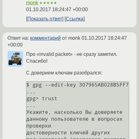
monk
★★★★★
01.10.2017 18:24:47 +00:00
Показать ответ
Ссылка
Ответ на:
комментарий
от monk
01.10.2017 18:24:47
+00:00
Про «invalid packet» - не сразу заметил.
Спасибо!
С доверием ключам разобрался:
$ gpg --edit-key 307965AB028B5FF7

...

gpg> trust

...

Укажите, насколько Вы доверяете 
данному пользователю в вопросах 
проверки

достоверности ключей других 