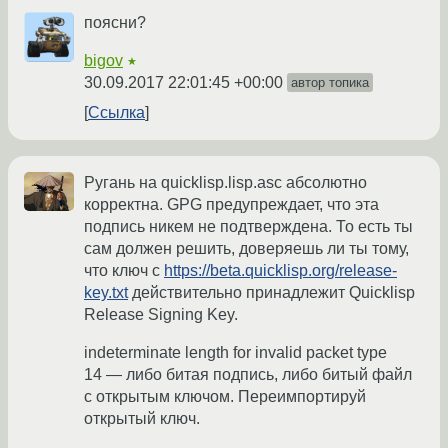
поясни?
bigov
★
30.09.2017 22:01:45 +00:00
автор топика
Ссылка
Ругань на quicklisp.lisp.asc абсолютно
корректна. GPG предупреждает, что эта
подпись никем не подтверждена. То есть ты
сам должен решить, доверяешь ли ты тому,
что ключ с
https://beta.quicklisp.org/release-
key.txt
действительно принадлежит Quicklisp
Release Signing Key.
indeterminate length for invalid packet type
14 — либо битая подпись, либо битый файл
с открытым ключом. Переимпортируй
открытый ключ.