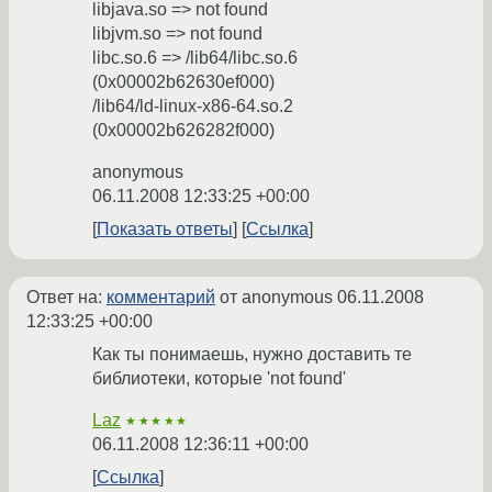
libjava.so => not found
libjvm.so => not found
libc.so.6 => /lib64/libc.so.6
(0x00002b62630ef000)
/lib64/ld-linux-x86-64.so.2
(0x00002b626282f000)
anonymous
06.11.2008 12:33:25 +00:00
Показать ответы
Ссылка
Ответ на:
комментарий
от anonymous
06.11.2008
12:33:25 +00:00
Как ты понимаешь, нужно доставить те
библиотеки, которые 'not found'
Laz
★★★★★
06.11.2008 12:36:11 +00:00
Ссылка