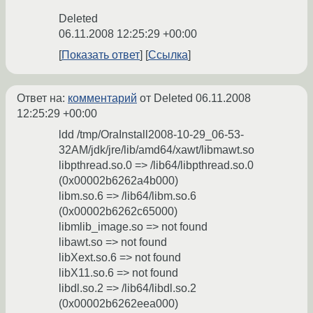
Deleted
06.11.2008 12:25:29 +00:00
Показать ответ
Ссылка
Ответ на:
комментарий
от Deleted
06.11.2008
12:25:29 +00:00
ldd /tmp/OraInstall2008-10-29_06-53-
32AM/jdk/jre/lib/amd64/xawt/libmawt.so
libpthread.so.0 => /lib64/libpthread.so.0
(0x00002b6262a4b000)
libm.so.6 => /lib64/libm.so.6
(0x00002b6262c65000)
libmlib_image.so => not found
libawt.so => not found
libXext.so.6 => not found
libX11.so.6 => not found
libdl.so.2 => /lib64/libdl.so.2
(0x00002b6262eea000)