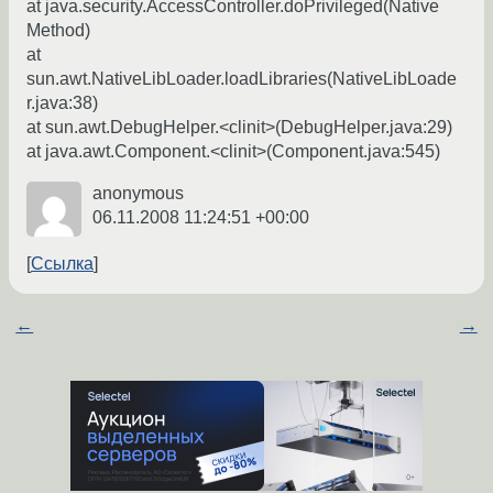
at java.security.AccessController.doPrivileged(Native
Method)
at
sun.awt.NativeLibLoader.loadLibraries(NativeLibLoade
r.java:38)
at sun.awt.DebugHelper.<clinit>(DebugHelper.java:29)
at java.awt.Component.<clinit>(Component.java:545)
anonymous
06.11.2008 11:24:51 +00:00
Ссылка
←
→