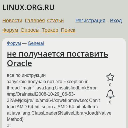
LINUX.ORG.RU
Новости
Галерея
Статьи
Регистрация
-
Вход
Форум
Опросы
Трекер
Поиск
Форум
—
General
не получается поставить
Oracle
все по инструкции
запускаю получаю вот это Exception in
0
thread "main" java.lang.UnsatisfiedLinkError:
/tmp/OraInstall2008-10-29_06-53-
32AM/jdk/jre/lib/amd64/xawt/libmawt.so: Can't
0
load AMD 64-bit .so on a AMD 64-bit platform
at java.lang.ClassLoader$NativeLibrary.load(Native
Method)
at