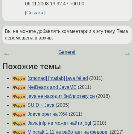
06.11.2008 13:32:47 +00:00
Ссылка
Вы не можете добавлять комментарии в эту тему. Тема
перемещена в архив.
←
General
→
Похожие темы
[xmonad] [matlab] java failed
(2011)
Форум
NetBeans and JavaME
(2011)
Форум
java не находит библиотеку си
(2018)
Форум
SUID + Java
(2005)
Форум
Jdeveloper на X64
(2011)
Форум
Java jnlp не может найти jogl
(2010)
Форум
Mincraft 1.11 не работает на федоре.
(2017)
Форум