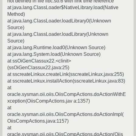
not defined in file libc.so.6 with link time reference
at java.lang.ClassLoader$NativeLibrary.load(Native
Method)
at java.lang.ClassLoader.loadLibrary0(Unknown
Source)
at java.lang.ClassLoader.loadLibrary(Unknown
Source)
at java.lang.Runtime.load0(Unknown Source)
at java.lang.System.load(Unknown Source)
at ssOiGenClassux22.<clinit>
(ssOiGenClassux22.java:25)
at sscreateLinkux.createLink(sscreateLinkux.java:255)
at sscreateLinkux.installAction(sscreateLinkux.java:83)
at
oracle.sysman.oii.oiis.OiisCompActions.doActionWithE
xception(OiisCompActions.jav a:1357)
at
oracle.sysman.oii.oiis.OiisCompActions.doActionImpl(
OiisCompActions.java:1157)
at
oracle.sysman.oii.oiis.OiisCompActions.doAction(Oiis