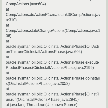
CompActions.java:604)
at
CompActions.doActionP1createLink3(CompActions.jav
a:310)
at
CompActions.stateChangeActions(CompActions.java:1
06)
at
oracle.sysman.oii.oiic.OiicInstallActionsPhase$OiilActi
onThr.run(OiicInstallActi onsPhase.java:604)
at
oracle.sysman.oii.oiic.OiicInstallActionsPhase.execute
ProductPhases(OiicInstallA ctionsPhase.java:2199)
at
oracle.sysman.oii.oiic.OiicInstallActionsPhase.doInstall
s(OiicInstallActionsPhas e.java:2052)
at
oracle.sysman.oii.oiic.OiicInstallActionsPhase$OiInstR
un.run(OiicInstallActionsP hase.java:2945)
at java.lang.Thread.run(Unknown Source)