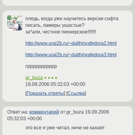
плядь, когда уже научитесь версии софта
писать, ламеры ушастые?
за*али, честное пионерское!!!!!!!
http://www.ural2b.ru/~dalth/orafedora2.html
http://www.ural2b.ru/~dalth/orafedora3.html
гррррррррррр
gr_buza
★★★★
19.09.2006 05:32:03 +00:00
Показать ответы
Ссылка
Ответ на:
комментарий
от gr_buza
19.09.2006
05:32:03 +00:00
это все я уже читал, ниче не канает