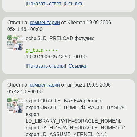
Показать ответ
Ссылка
Ответ на:
комментарий
от Kiteman
19.09.2006
05:41:46 +00:00
echo $LD_PRELOAD фстудию
gr_buza
★★★★
19.09.2006 05:42:50 +00:00
Показать ответы
Ссылка
Ответ на:
комментарий
от gr_buza
19.09.2006
05:42:50 +00:00
export ORACLE_BASE=/opt/oracle
export ORACLE_HOME=$ORACLE_BASE/9i
export
LD_LIBRARY_PATH=$ORACLE_HOME/lib
export PATH="$PATH:$ORACLE_HOME/bin"
export LD_ASSUME_KERNEL=2.4.1