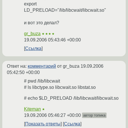
export
LD_PRELOAD="/lib/libcwait/libcwait.so"
и вот это делал?
gr_buza
★★★★
19.09.2006 05:43:46 +00:00
Ссылка
Ответ на:
комментарий
от gr_buza
19.09.2006
05:42:50 +00:00
# pwd /lib/libcwait
# ls libctype.so libcwait.so libstat.so
# echo $LD_PRELOAD /lib/libcwait/libcwait.so
Kiteman
★
19.09.2006 05:46:27 +00:00
автор топика
Показать ответы
Ссылка