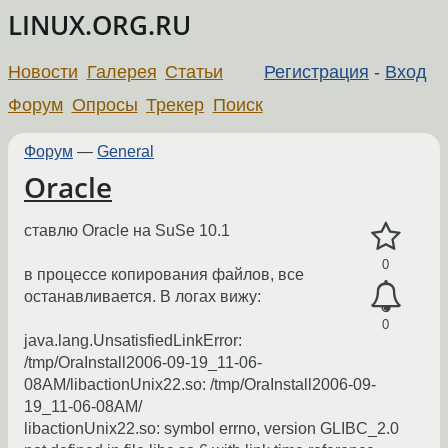
LINUX.ORG.RU
Новости
Галерея
Статьи
Регистрация
-
Вход
Форум
Опросы
Трекер
Поиск
Форум
—
General
Oracle
ставлю Oracle на SuSe 10.1
0
в процессе копирования файлов, все
останавливается. В логах вижу:
0
java.lang.UnsatisfiedLinkError:
/tmp/OraInstall2006-09-19_11-06-
08AM/libactionUnix22.so: /tmp/OraInstall2006-09-
19_11-06-08AM/
libactionUnix22.so: symbol errno, version GLIBC_2.0