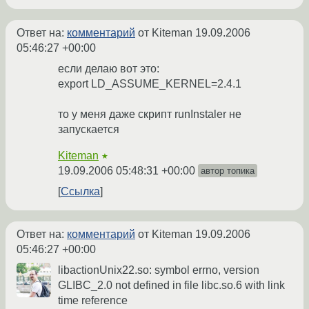
Ответ на:
комментарий
от Kiteman
19.09.2006
05:46:27 +00:00
если делаю вот это:
export LD_ASSUME_KERNEL=2.4.1
то у меня даже скрипт runInstaler не
запускается
Kiteman
★
19.09.2006 05:48:31 +00:00
автор топика
Ссылка
Ответ на:
комментарий
от Kiteman
19.09.2006
05:46:27 +00:00
libactionUnix22.so: symbol errno, version
GLIBC_2.0 not defined in file libc.so.6 with link
time reference