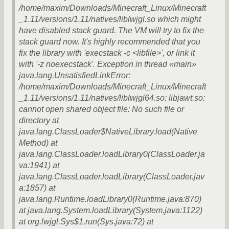
/home/maxim/Downloads/Minecraft_Linux/Minecraft
_1.11/versions/1.11/natives/liblwjgl.so which might
have disabled stack guard. The VM will try to fix the
stack guard now. It's highly recommended that you
fix the library with 'execstack -c <libfile>', or link it
with '-z noexecstack'. Exception in thread «main»
java.lang.UnsatisfiedLinkError:
/home/maxim/Downloads/Minecraft_Linux/Minecraft
_1.11/versions/1.11/natives/liblwjgl64.so: libjawt.so:
cannot open shared object file: No such file or
directory at
java.lang.ClassLoader$NativeLibrary.load(Native
Method) at
java.lang.ClassLoader.loadLibrary0(ClassLoader.ja
va:1941) at
java.lang.ClassLoader.loadLibrary(ClassLoader.jav
a:1857) at
java.lang.Runtime.loadLibrary0(Runtime.java:870)
at java.lang.System.loadLibrary(System.java:1122)
at org.lwjgl.Sys$1.run(Sys.java:72) at