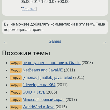
05.06.2017 12:43:07 +00:00
Ссылка
Вы не можете добавлять комментарии в эту тему. Тема
перемещена в архив.
←
Games
→
Похожие темы
не получается поставить Oracle
(2008)
Форум
NetBeans and JavaME
(2011)
Форум
[xmonad] [matlab] java failed
(2011)
Форум
Jdeveloper на X64
(2011)
Форум
SUID + Java
(2005)
Форум
Minecraft чёрный экран
(2017)
Форум
WorldWind и Java
(2015)
Форум