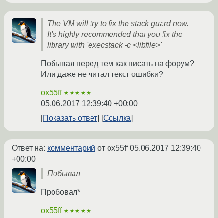
The VM will try to fix the stack guard now.
It's highly recommended that you fix the
library with 'execstack -c <libfile>'
Побывал перед тем как писать на форум?
Или даже не читал текст ошибки?
ox55ff
★★★★★
05.06.2017 12:39:40 +00:00
Показать ответ
Ссылка
Ответ на:
комментарий
от ox55ff
05.06.2017 12:39:40
+00:00
Побывал
Пробовал*
ox55ff
★★★★★