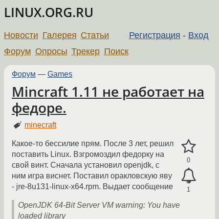
LINUX.ORG.RU
Новости
Галерея
Статьи
Регистрация
-
Вход
Форум
Опросы
Трекер
Поиск
Форум
—
Games
Mincraft 1.11 не работает на
федоре.
minecraft
Какое-то бессилие прям. После 3 лет, решил
поставить Linux. Взгромоздил федорку на
0
свой винт. Сначала установил openjdk, с
ним игра виснет. Поставил оракловскую яву
- jre-8u131-linux-x64.rpm. Выдает сообщение
1
OpenJDK 64-Bit Server VM warning: You have
loaded library