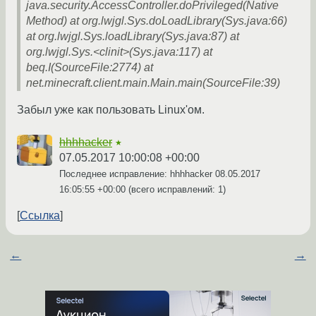
java.security.AccessController.doPrivileged(Native
Method) at org.lwjgl.Sys.doLoadLibrary(Sys.java:66)
at org.lwjgl.Sys.loadLibrary(Sys.java:87) at
org.lwjgl.Sys.<clinit>(Sys.java:117) at
beq.I(SourceFile:2774) at
net.minecraft.client.main.Main.main(SourceFile:39)
Забыл уже как пользовать Linux'ом.
hhhhacker
★
07.05.2017 10:00:08 +00:00
Последнее исправление: hhhhacker
08.05.2017
16:05:55 +00:00
(всего исправлений: 1)
Ссылка
←
→